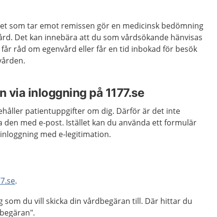
het som tar emot remissen gör en medicinsk bedömning
vård. Det kan innebära att du som vårdsökande hänvisas
du får råd om egenvård eller får en tid inbokad för besök
vården.
 via inloggning på 1177.se
åller patientuppgifter om dig. Därför är det inte
icka den med e-post. Istället kan du använda ett formulär
nloggning med e-legitimation.
77.se
.
 som du vill skicka din vårdbegäran till. Där hittar du
begäran".