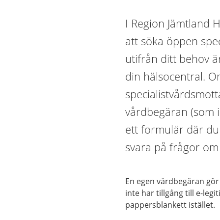
I Region Jämtland H
att söka öppen speci
utifrån ditt behov ä
din hälsocentral. O
specialistvårdsmott
vårdbegäran (som ib
ett formulär där du 
svara på frågor om
En egen vårdbegäran gör 
inte har tillgång till e-leg
pappersblankett istället.