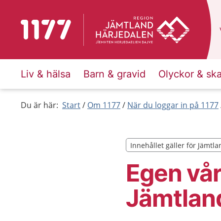
Till startsidan för 1177
Liv & hälsa
Barn & gravid
Olyckor & sk
Du är här:
Start
Om 1177
När du loggar in på 1177
Innehållet gäller för Jämtl
Innehållet gäller för Jämtl
Egen vår
Jämtlan