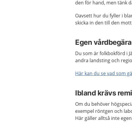
den för hand, men tänk då 
Oavsett hur du fyller i b
skicka in den till den mo
Egen vårdbegära
Du som är folkbokförd i J
andra landsting och region
Här kan du se vad som gäl
Ibland krävs remi
Om du behöver högspecial
exempel röntgen och labor
Här gäller alltså inte eg