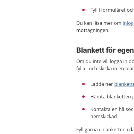
Fyll i formuläret oc
Du kan läsa mer om
inlo
mottagningen.
Blankett för ege
Om du inte vill logga in o
fylla i och skicka in en bla
Ladda ner
blankett
Hämta blanketten p
Kontakta en hälsoce
hemskickad
Fyll gärna i blanketten i 