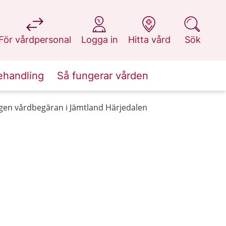
på 1177.se
på 1177.se
på 1177.se
på 1177.se
För vårdpersonal
Logga in
Hitta vård
Sök
ehandling
Så fungerar vården
gen vårdbegäran i Jämtland Härjedalen