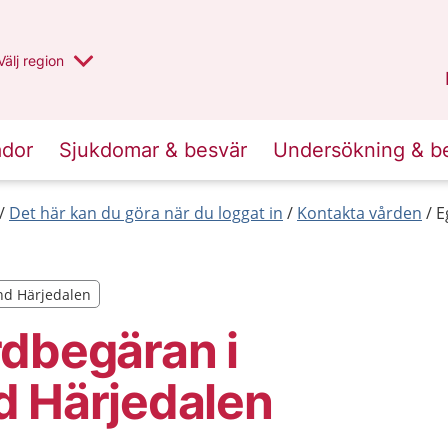
Du har valt region
Välj
en annan
region
Jämtland Härjedalen
.
ador
Sjukdomar & besvär
Undersökning & b
Det här kan du göra när du loggat in
Kontakta vården
E
and Härjedalen
and Härjedalen
dbegäran i
d Härjedalen