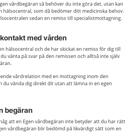
 egen vårdbegäran så behöver du inte göra det, utan kan
l din hälsocentral, som då bedömer ditt medicinska behov.
socentralen sedan en remiss till specialistmottagning.
 kontakt med vården
 hälsocentral och de har skickat en remiss för dig till
 du vänta på svar på den remissen och alltså inte själv
gäran.
ende vårdrelation med en mottagning inom den
n du vända dig direkt dit utan att lämna in en egen
n begäran
ihåg att en Egen vårdbegäran inte betyder att du har rätt
 Egen vårdbegäran blir bedömd på likvärdigt sätt som en