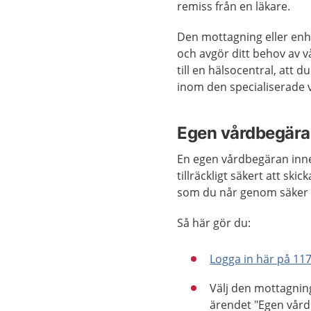
remiss från en läkare.
Den mottagning eller en
och avgör ditt behov av 
till en hälsocentral, att 
inom den specialiserade 
Egen vårdbegäran
En egen vårdbegäran inneh
tillräckligt säkert att sk
som du når genom säker i
Så här gör du:
Logga in här på 11
Välj den mottagning
ärendet "Egen vård