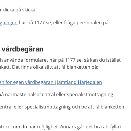
h klicka på skicka.
ggningen
här på 1177.se, eller fråga personalen på
n vårdbegäran
ch använda formuläret här på 1177.se, så kan du istället
nkett. Det finns olika sätt att få blanketten på:
en för egen vårdbegäran i Jämtland Härjedalen
å närmaste hälsocentral eller specialistmottagning
ntral eller specialistmottagning och be att få blanketten
datorn, om du har möjlighet. Annars går det bra att fylla i