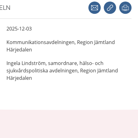
Dela via mejl
Kopiera län
Skr
KELN
2025-12-03
Kommunikationsavdelningen,
Region Jämtland
Härjedalen
Ingela
Lindström,
samordnare,
hälso- och
sjukvårdspolitiska avdelningen,
Region Jämtland
Härjedalen