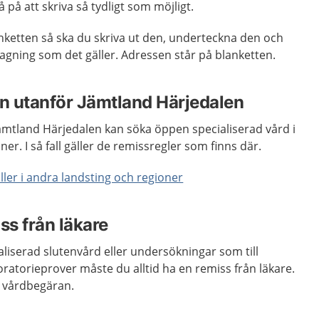
på att skriva så tydligt som möjligt.
lanketten så ska du skriva ut den, underteckna den och
ttagning som det gäller. Adressen står på blanketten.
n utanför Jämtland Härjedalen
ämtland Härjedalen kan söka öppen specialiserad vård i
er. I så fall gäller de remissregler som finns där.
ler i andra landsting och regioner
ss från läkare
iserad slutenvård eller undersökningar som till
atorieprover måste du alltid ha en remiss från läkare.
en vårdbegäran.