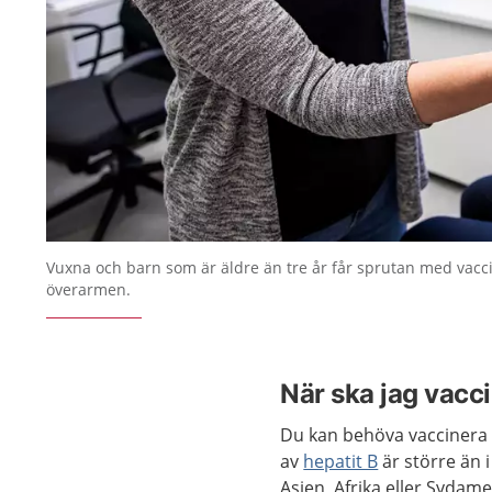
Vuxna och barn som är äldre än tre år får sprutan med vacc
överarmen.
När ska jag vacc
Du kan behöva vaccinera d
av
hepatit B
är större än i
Asien, Afrika eller Sydame