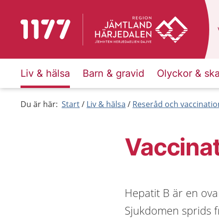
Till startsidan för 1177
Liv & hälsa
Barn & gravid
Olyckor & sk
Du är här:
Start
Liv & hälsa
Reseråd och vaccinatio
Vaccinat
Hepatit B är en ova
Sjukdomen sprids f