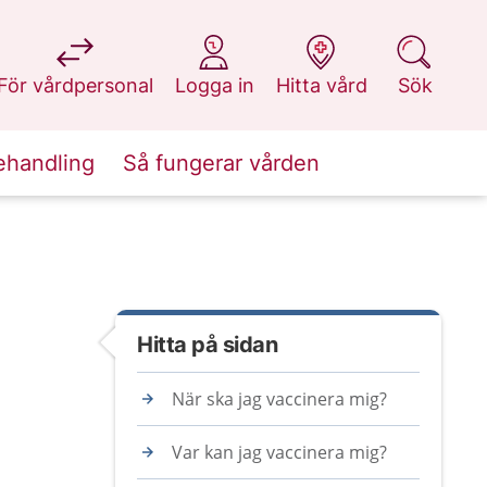
på 1177.se
på 1177.se
på 1177.se
på 1177.se
För vårdpersonal
Logga in
Hitta vård
Sök
ehandling
Så fungerar vården
Hitta på sidan
När ska jag vaccinera mig?
Var kan jag vaccinera mig?