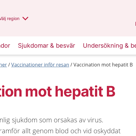
Du har valt region
Välj
en annan
region
Jämtland Härjedalen
.
ador
Sjukdomar & besvär
Undersökning & b
ner
Vaccinationer inför resan
Vaccination mot hepatit B
ion mot hepatit B
nlig sjukdom som orsakas av virus.
ramför allt genom blod och vid oskyddat