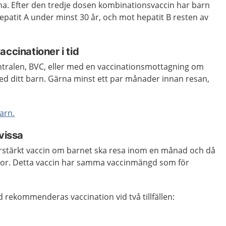
na.
Efter den tredje dosen kombinationsvaccin har barn
patit A under minst 30 år, och mot hepatit B resten av
accinationer i tid
tralen, BVC, eller med en vaccinationsmottagning om
d ditt barn. Gärna minst ett par månader innan resan,
arn.
 vissa
förstärkt vaccin om barnet ska resa inom en månad och då
tor. Detta vaccin har samma vaccinmängd som för
ydd rekommenderas vaccination vid två tillfällen: