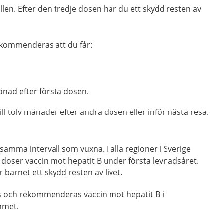
fällen. Efter den tredje dosen har du ett skydd resten av
rekommenderas att du får:
nad efter första dosen.
ill tolv månader efter andra dosen eller inför nästa resa.
 samma intervall som vuxna.
I alla regioner i Sverige
oser vaccin mot hepatit B under första levnadsåret.
 barnet ett skydd resten av livet.
ds och rekommenderas vaccin mot hepatit B i
mmet.