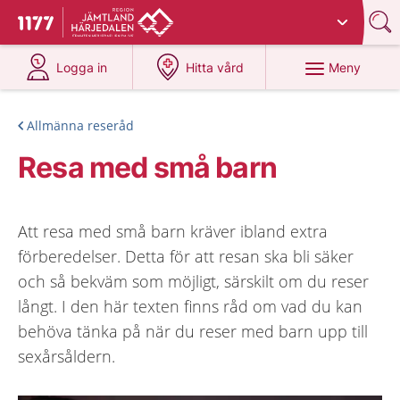
Du har valt region
Jämtland Härjedalen
.
Till startsidan för 1177
på 1177.se
på 1177.se
Meny
Logga in
Hitta vård
Allmänna reseråd
Resa med små barn
Att resa med små barn kräver ibland extra
förberedelser. Detta för att resan ska bli säker
och så bekväm som möjligt, särskilt om du reser
långt. I den här texten finns råd om vad du kan
behöva tänka på när du reser med barn upp till
sexårsåldern.