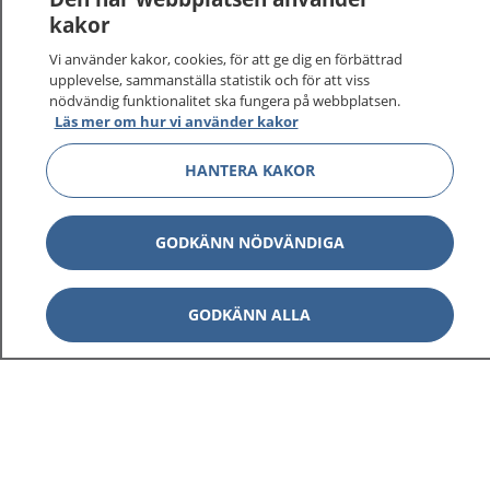
kakor
Vi använder kakor, cookies, för att ge dig en förbättrad
upplevelse, sammanställa statistik och för att viss
nödvändig funktionalitet ska fungera på webbplatsen.
Visa inn
1177 på flera språk
Läs mer om hur vi använder kakor
HANTERA KAKOR
Visa inn
Om 1177
Visa inn
Kontakt
GODKÄNN NÖDVÄNDIGA
GODKÄNN ALLA
Behandling av personuppgifter
Hantering av kakor
Inställningar för kakor