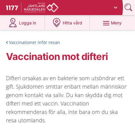
Du har valt region
Jämtland Härjedalen
.
Till startsidan för 1177
på 1177.se
på 1177.se
Meny
Logga in
Hitta vård
Vaccinationer inför resan
Vaccination mot difteri
Difteri orsakas av en bakterie som utsöndrar ett
gift. Sjukdomen smittar enbart mellan människor
genom kontakt via saliv. Du kan skydda dig mot
difteri med ett vaccin. Vaccination
rekommenderas för alla, inte bara om du ska
resa utomlands.