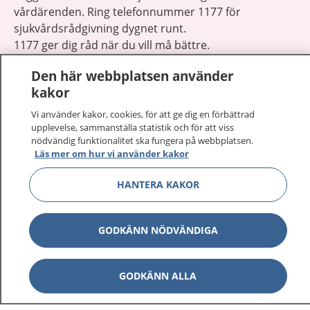
vårdärenden. Ring telefonnummer 1177 för
sjukvårdsrådgivning dygnet runt.
1177 ger dig råd när du vill må bättre.
Den här webbplatsen använder
kakor
Vi använder kakor, cookies, för att ge dig en förbättrad
upplevelse, sammanställa statistik och för att viss
Visa inn
1177 på flera språk
nödvändig funktionalitet ska fungera på webbplatsen.
Läs mer om hur vi använder kakor
Visa inn
Om 1177
HANTERA KAKOR
Visa inn
Kontakt
GODKÄNN NÖDVÄNDIGA
Behandling av personuppgifter
GODKÄNN ALLA
Hantering av kakor