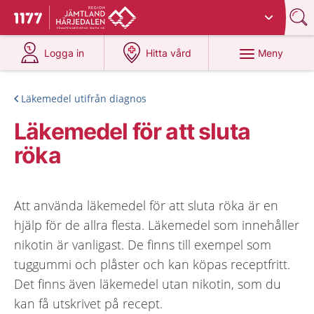
Du har valt region
Jämtland Härjedalen
.
Till startsidan för 1177
på 1177.se
på 1177.se
Meny
Logga in
Hitta vård
Läkemedel utifrån diagnos
Läkemedel för att sluta
röka
Att använda läkemedel för att sluta röka är en
hjälp för de allra flesta. Läkemedel som innehåller
nikotin är vanligast. De finns till exempel som
tuggummi och plåster och kan köpas receptfritt.
Det finns även läkemedel utan nikotin, som du
kan få utskrivet på recept.