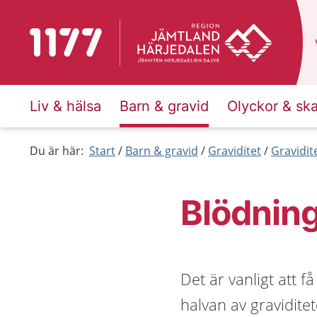
Till startsidan för 1177
Liv & hälsa
Barn & gravid
Olyckor & sk
Du är här:
Start
Barn & gravid
Graviditet
Gravidit
Blödning
Det är vanligt att f
halvan av gravidite