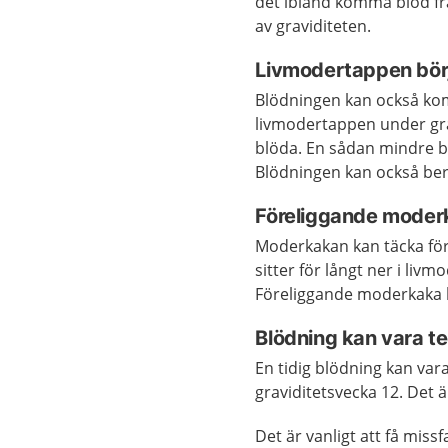
det ibland komma blod f
av graviditeten.
Livmodertappen börj
Blödningen kan också kom
livmodertappen under gra
blöda. En sådan mindre bl
Blödningen kan också ber
Föreliggande moder
Moderkakan kan täcka f
sitter för långt ner i liv
Föreliggande moderkaka ka
Blödning kan vara te
En tidig blödning kan vara 
graviditetsvecka 12. Det är
Det är vanligt att få miss