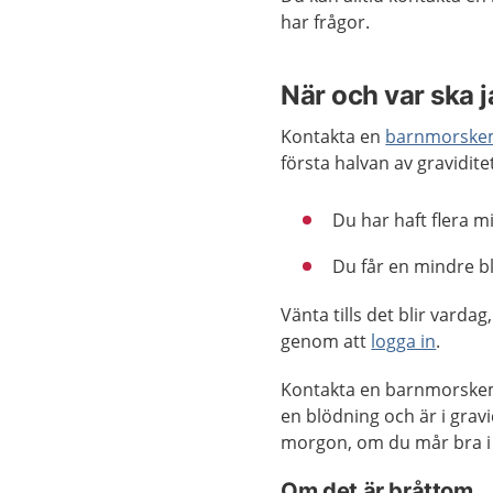
har frågor.
När och var ska 
Kontakta en
barnmorske
första halvan av gravidit
Du har haft flera m
Du får en mindre bl
Vänta tills det blir vard
genom att
logga in
.
Kontakta en barnmorskem
en blödning och är i gravid
morgon, om du mår bra i 
Om det ä