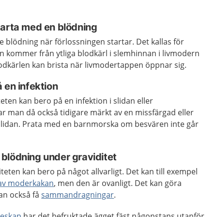
tarta med en blödning
blödning när förlossningen startar. Det kallas för
en kommer från ytliga blodkärl i slemhinnan i livmodern
lodkärlen kan brista när livmodertappen öppnar sig.
 en infektion
ten kan bero på en infektion i slidan eller
r man då också tidigare märkt av en missfärgad eller
n slidan. Prata med en barnmorska om besvären inte går
ll blödning under graviditet
teten kan bero på något allvarligt. Det kan till exempel
g av moderkakan
,
men den är ovanligt. Det kan göra
an också få
sammandragningar
.
eskap
har det befruktade ägget fäst någonstans utanför