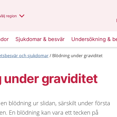
Du har valt region
Välj
en annan
region
Jämtland Härjedalen
.
ador
Sjukdomar & besvär
Undersökning & b
etsbesvär och sjukdomar
Blödning under graviditet
 under graviditet
å en blödning ur slidan, särskilt under första
ten. En blödning kan vara ett tecken på