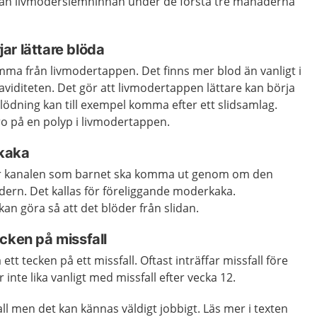
rån livmoderslemhinnan under de första tre månaderna
ar lättare blöda
ma från livmodertappen. Det finns mer blod än vanligt i
viditeten. Det gör att livmodertappen lättare kan börja
ödning kan till exempel komma efter ett slidsamlag.
o på en polyp i livmodertappen.
kaka
ör kanalen som barnet ska komma ut genom om den
modern. Det kallas för föreliggande moderkaka.
n göra så att det blöder från slidan.
cken på missfall
ett tecken på ett missfall. Oftast inträffar missfall före
 inte lika vanligt med missfall efter vecka 12.
fall men det kan kännas väldigt jobbigt. Läs mer i texten