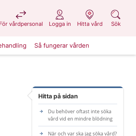
på 1177.se
på 1177.se
på 1177.se
på 1177.se
För vårdpersonal
Logga in
Hitta vård
Sök
ehandling
Så fungerar vården
Hitta på sidan
Du behöver oftast inte söka
vård vid en mindre blödning
När och var ska jag söka vård?