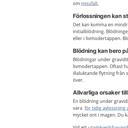
om
missfall.
Förlossningen kan s
Det kan komma en mindre 
initialblödning. Blödning
eller i livmodertappen. B
Blödning kan bero på
Blödningar under gravidite
livmodertappen. Oftast ha
illaluktande flytning frå
över.
Allvarliga orsaker ti
En blödning under gravidi
vara
för tidig avlossnin
mycket ont i magen. Du k
Vid ett
utomkvedshavand