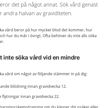
beror det på något annat. Sök vård genast
 andra halvan av graviditeten.
öka vård beror på hur mycket blod det kommer, hur
och hur du mår i övrigt. Ofta behöver du inte alls söka
ar.
t inte söka vård vid en mindre
öka vård om något av följande stämmer in på dig:
ande blödning innan gravidvecka 12.
 flytningar innan gravidvecka 22.
n barnmorskemottagning om du känner dig osäker eller