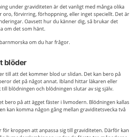
ng under graviditeten är det vanligt med många olika
oro, förvirring, förhoppning, eller inget speciellt. Det är
nderingar. Oavsett hur du känner dig, så brukar det
ra om det som hänt.
n barnmorska om du har frågor.
et blöder
ker till att det kommer blod ur slidan. Det kan bero på
beror det på något annat. Ibland hittar läkaren eller
ill blödningen och blödningen slutar av sig själv.
det bero på att ägget fäster i livmodern. Blödningen kallas
Den kan komma någon gång mellan graviditetsvecka två
för kroppen att anpassa sig till graviditeten. Därför kan