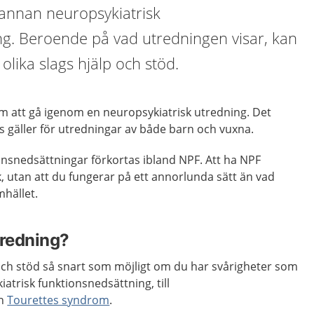
 annan neuropsykiatrisk
ng. Beroende på vad utredningen visar, kan
 olika slags hjälp och stöd.
m att gå igenom en neuropsykiatrisk utredning. Det
s gäller för utredningar av både barn och vuxna.
onsnedsättningar förkortas ibland NPF. Att ha NPF
k, utan att du fungerar på ett annorlunda sätt än vad
mhället.
tredning?
lp och stöd så snart som möjligt om du har svårigheter som
atrisk funktionsnedsättning, till
h
Tourettes syndrom
.