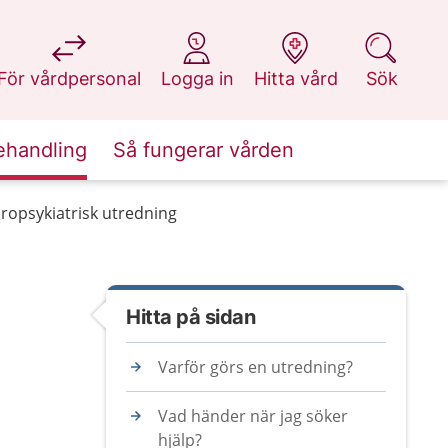
på 1177.se
på 1177.se
på 1177.se
på 1177.se
För vårdpersonal
Logga in
Hitta vård
Sök
ehandling
Så fungerar vården
ropsykiatrisk utredning
Hitta på sidan
Varför görs en utredning?
Vad händer när jag söker
hjälp?