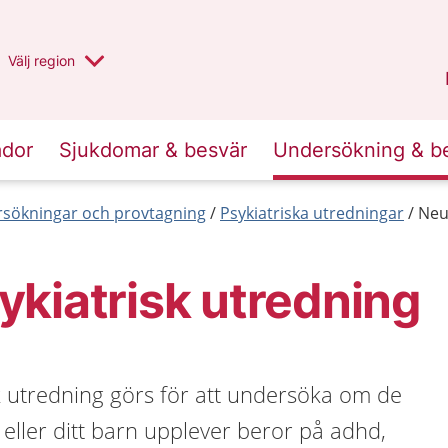
Du har valt region
Välj
en annan
region
Halland
.
ador
Sjukdomar & besvär
Undersökning & b
sökningar och provtagning
Psykiatriska utredningar
Neu
kiatrisk utredning
k utredning görs för att undersöka om de
eller ditt barn upplever beror på adhd,