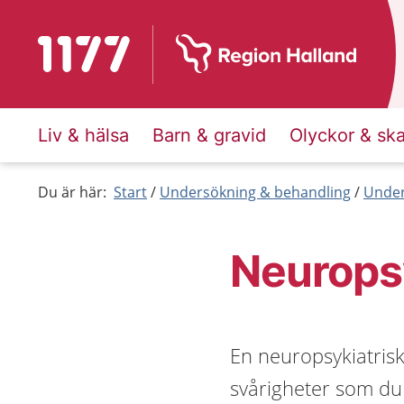
Till startsidan för 1177
Liv & hälsa
Barn & gravid
Olyckor & sk
Du är här:
Start
Undersökning & behandling
Under
Neuropsy
En neuropsykiatris
svårigheter som du 