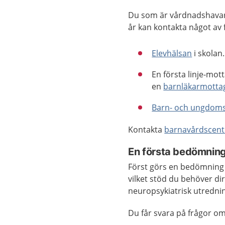
Du som är vårdnadshavare 
år kan kontakta något av f
Elevhälsan
i skolan.
En första linje-mot
en
barnläkarmotta
Barn- och ungdoms
Kontakta
barnavårdscent
En första bedömning
Först görs en bedömning a
vilket stöd du behöver di
neuropsykiatrisk utredni
Du får svara på frågor om 