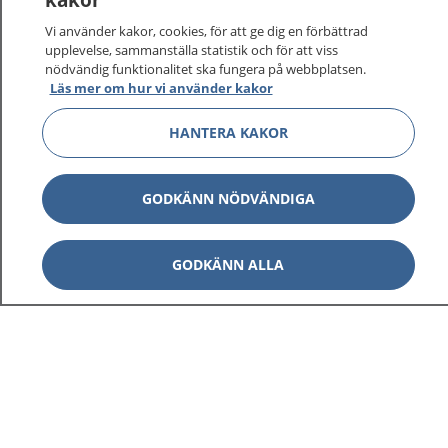
På 1177.se får du råd om hälsa och information om
Vi använder kakor, cookies, för att ge dig en förbättrad
sjukdomar och vilka mottagningar du kan kontakta.
upplevelse, sammanställa statistik och för att viss
Logga in för att läsa din journal och göra dina
nödvändig funktionalitet ska fungera på webbplatsen.
Läs mer om hur vi använder kakor
vårdärenden. Ring telefonnummer 1177 för
sjukvårdsrådgivning dygnet runt.
HANTERA KAKOR
1177 ger dig råd när du vill må bättre.
GODKÄNN NÖDVÄNDIGA
GODKÄNN ALLA
Visa inn
1177 på flera språk
Visa inn
Om 1177
Visa inn
Kontakt