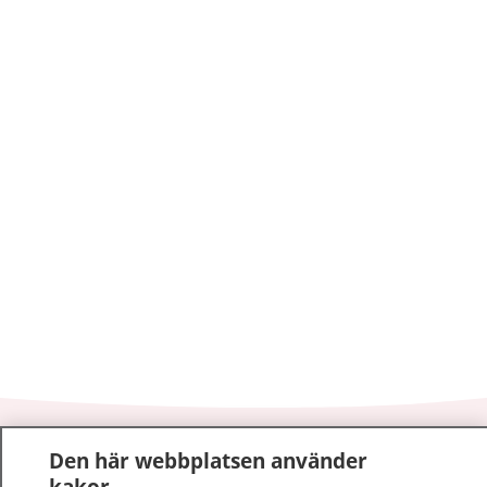
1177
–
tryggt om din hälsa och vård
Den här webbplatsen använder
kakor