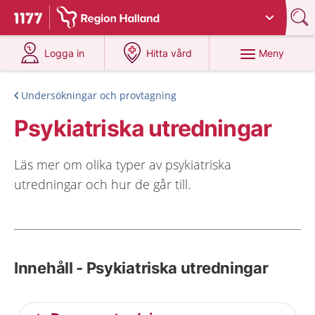
Du har valt region
Halland
.
Till startsidan för 1177
på 1177.se
på 1177.se
Meny
Logga in
Hitta vård
Undersökningar och provtagning
Psykiatriska utredningar
Läs mer om olika typer av psykiatriska
utredningar och hur de går till.
Innehåll - Psykiatriska utredningar