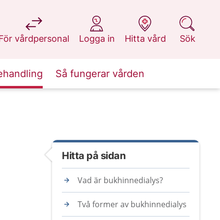
på 1177.se
på 1177.se
på 1177.se
på 1177.se
För vårdpersonal
Logga in
Hitta vård
Sök
ehandling
Så fungerar vården
Hitta på sidan
Vad är bukhinnedialys?
Två former av bukhinnedialys