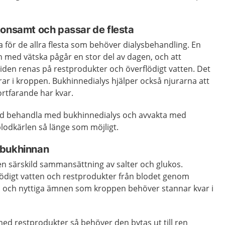
konsamt och passar de flesta
 för de allra flesta som behöver dialysbehandling. En
n med vätska pågår en stor del av dagen, och att
iden renas på restprodukter och överflödigt vatten. Det
rar i kroppen. Bukhinnedialys hjälper också njurarna att
fortfarande har kvar.
hand behandla med bukhinnedialys och avvakta med
blodkärlen så länge som möjligt.
 bukhinnan
en särskild sammansättning av salter och glukos.
rflödigt vatten och restprodukter från blodet genom
a och nyttiga ämnen som kroppen behöver stannar kvar i
 med restprodukter så behöver den bytas ut till ren