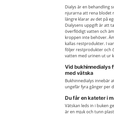
Dialys är en behandling 
njurarna att rena blodet 
längre klarar av det på e
Dialysens uppgift är att t
överflödigt vatten och 
kroppen inte behöver. Ä
kallas restprodukter. I van
följer restprodukter och 
vatten med urinen ut ur 
Vid bukhinnedialys f
med vätska
Bukhinnedialys innebär at
ungefär fyra gånger per dy
Du får en kateter i 
Vätskan leds in i buken g
är en mjuk och tunn plast