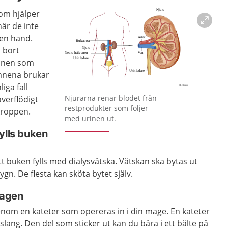
som hjälper
när de inte
gen hand.
a bort
ämnen som
mnena brukar
liga fall
Förstora bilden
Njurarna renar blodet från
överflödigt
restprodukter som följer
kroppen.
med urinen ut.
ylls buken
t buken fylls med dialysvätska. Vätskan ska bytas ut
gn. De flesta kan sköta bytet själv.
magen
enom en kateter som opereras in i din mage. En kateter
slang. Den del som sticker ut kan du bära i ett bälte på