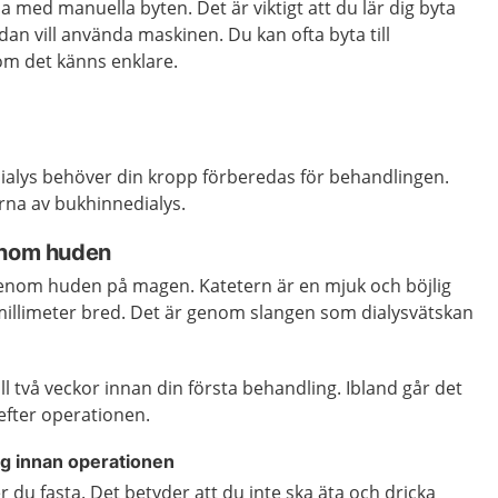
 med manuella byten. Det är viktigt att du lär dig byta
dan vill använda maskinen. Du kan ofta byta till
om det känns enklare.
ialys behöver din kropp förberedas för behandlingen.
rna av bukhinnedialys.
enom huden
 genom huden på magen. Katetern är en mjuk och böjlig
 millimeter bred. Det är genom slangen som dialysvätskan
.
ll två veckor innan din första behandling. Ibland går det
 efter operationen.
g innan operationen
 du fasta. Det betyder att du inte ska äta och dricka