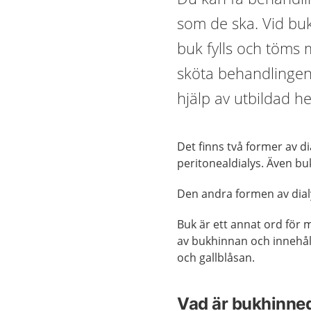
som de ska. Vid bu
buk fylls och töms m
sköta behandlingen
hjälp av utbildad h
Det finns två former av d
peritonealdialys. Även bu
Den andra formen av dial
Buk är ett annat ord för
av bukhinnan och innehåll
och gallblåsan.
Vad är bukhinne