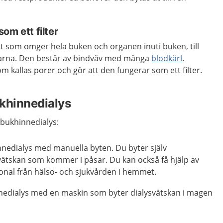
om ett filter
kt som omger hela buken och organen inuti buken, till
arna. Den består av bindväv med många
blodkärl
.
 kallas porer och gör att den fungerar som ett filter.
khinnedialys
 bukhinnedialys:
nnedialys med manuella byten. Du byter själv
vätskan som kommer i påsar. Du kan också få hjälp av
onal från hälso- och sjukvården i hemmet.
edialys med en maskin som byter dialysvätskan i magen