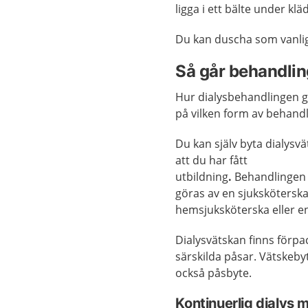
ligga i ett bälte under klä
Du kan duscha som vanli
Så går behandling
Hur dialysbehandlingen gå
på vilken form av behandl
Du kan själv byta dialysvä
att du har fått
utbildning
.
Behandlingen
göras av en sjuksköterska
hemsjuksköterska eller e
Dialysvätskan finns förpa
särskilda påsar. Vätskebyt
också påsbyte.
Kontinuerlig dialys 