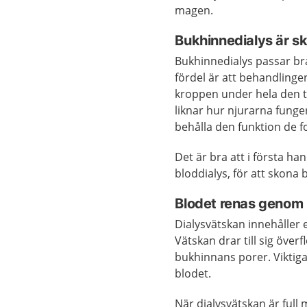
magen.
Bukhinnedialys är s
Bukhinnedialys passar bra
fördel är att behandlinge
kroppen under hela den t
liknar hur njurarna funge
behålla den funktion de 
Det är bra att i första 
bloddialys, för att skona 
Blodet renas genom
Dialysvätskan innehåller 
Vätskan drar till sig öve
bukhinnans porer. Viktig
blodet.
När dialysvätskan är full