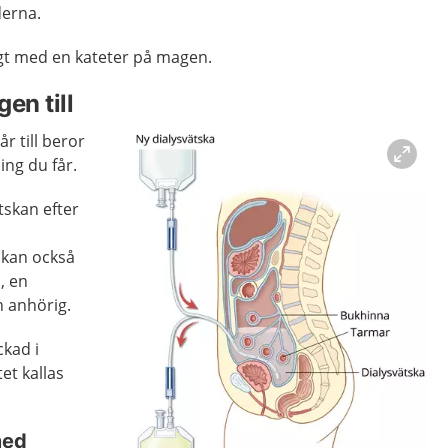
derna.
gt med en kateter på magen.
en till
r till beror
ing du får.
tskan efter
 kan också
, en
n anhörig.
ckad i
et kallas
med