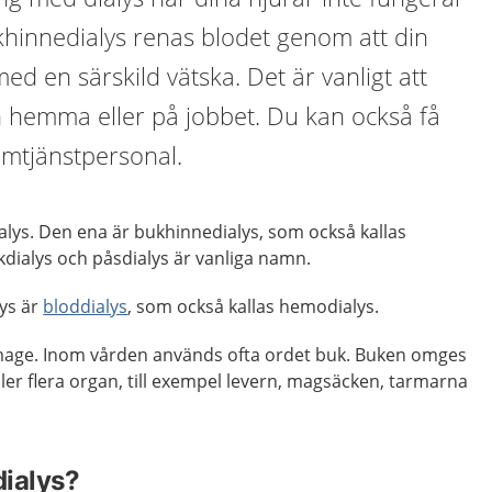
khinnedialys renas blodet genom att din
ed en särskild vätska. Det är vanligt att
 hemma eller på jobbet. Du kan också få
emtjänstpersonal.
ialys. Den ena är bukhinnedialys, som också kallas
kdialys och påsdialys är vanliga namn.
ys är
bloddialys
, som också kallas hemodialys.
 mage. Inom vården används ofta ordet buk. Buken omges
er flera organ, till exempel levern, magsäcken, tarmarna
dialys?