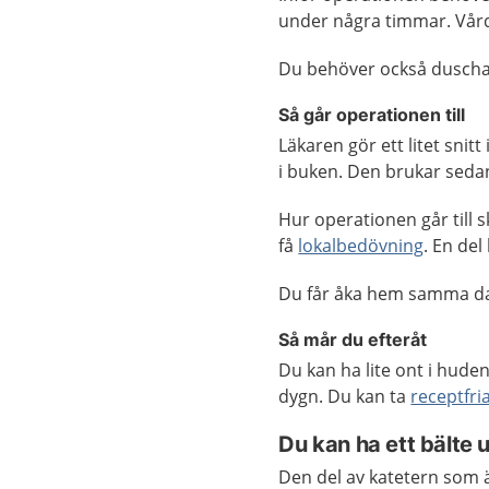
under några timmar. Vård
Du behöver också duscha 
Så går operationen till
Läkaren gör ett litet snit
i buken. Den brukar seda
Hur operationen går till s
få
lokalbedövning
. En del
Du får åka hem samma dag
Så mår du efteråt
Du kan ha lite ont i hude
dygn. Du kan ta
receptfri
Du kan ha ett bälte 
Den del av katetern som 