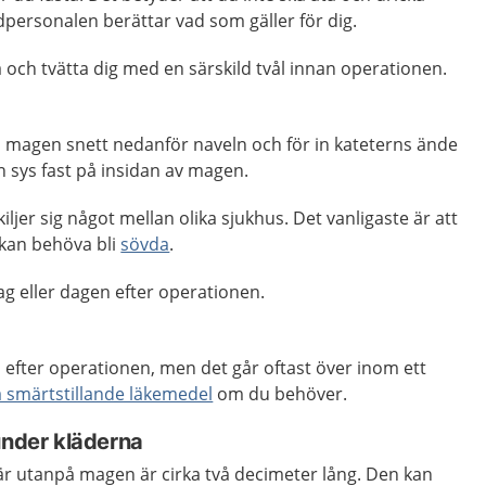
personalen berättar vad som gäller för dig.
och tvätta dig med en särskild tvål innan operationen.
t i magen snett nedanför naveln och för in kateterns ände
n sys fast på insidan av magen.
kiljer sig något mellan olika sjukhus. Det vanligaste är att
 kan behöva bli
sövda
.
 eller dagen efter operationen.
n efter operationen, men det går oftast över inom ett
a smärtstillande läkemedel
om du behöver.
under kläderna
är utanpå magen är cirka två decimeter lång. Den kan