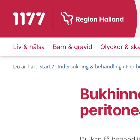
Till startsidan för 1177
Liv & hälsa
Barn & gravid
Olyckor & sk
Du är här:
Start
Undersökning & behandling
Fler 
Bukhinne
peritone
Du kan få behandlin