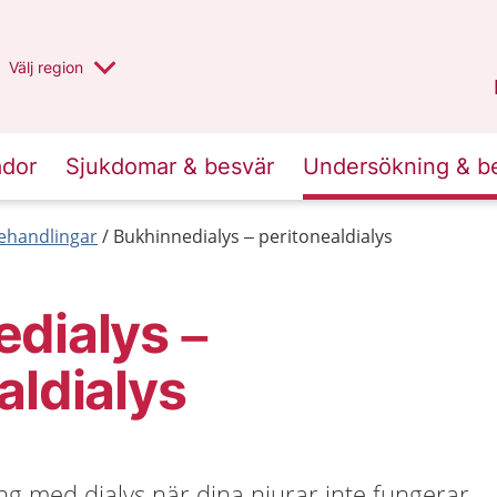
Du har valt region
Välj
en annan
region
Halland
.
ador
Sjukdomar & besvär
Undersökning & b
behandlingar
Bukhinnedialys – peritonealdialys
dialys –
aldialys
g med dialys när dina njurar inte fungerar