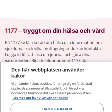
1177
–
tryggt om din hälsa och vård
På 1177.se får du råd om hälsa och information om
sjukdomar och vilka mottagningar du kan kontakta.
Logga in för att läsa din journal och göra dina
vårdärenden. Ring telefonnummer 1177 för
sjukvårdsrådgivning dygnet runt.
Den här webbplatsen använder
1177 ger dig råd när du vill må bättre.
kakor
Vi använder kakor, cookies, för att ge dig en förbättrad
upplevelse, sammanställa statistik och för att viss
nödvändig funktionalitet ska fungera på webbplatsen.
Läs mer om hur vi använder kakor
Visa inn
1177 på flera språk
HANTERA KAKOR