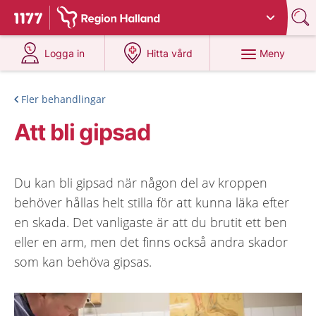
Du har valt region
Halland
.
Till startsidan för 1177
på 1177.se
på 1177.se
Meny
Logga in
Hitta vård
Fler behandlingar
Att bli gipsad
Du kan bli gipsad när någon del av kroppen
behöver hållas helt stilla för att kunna läka efter
en skada. Det vanligaste är att du brutit ett ben
eller en arm, men det finns också andra skador
som kan behöva gipsas.