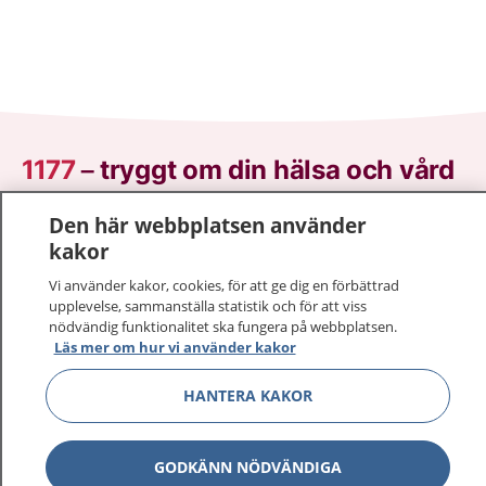
1177
–
tryggt om din hälsa och vård
På 1177.se får du råd om hälsa och information om
Den här webbplatsen använder
sjukdomar och vilka mottagningar du kan kontakta.
kakor
Logga in för att läsa din journal och göra dina
Vi använder kakor, cookies, för att ge dig en förbättrad
vårdärenden. Ring telefonnummer 1177 för
upplevelse, sammanställa statistik och för att viss
sjukvårdsrådgivning dygnet runt.
nödvändig funktionalitet ska fungera på webbplatsen.
Läs mer om hur vi använder kakor
1177 ger dig råd när du vill må bättre.
HANTERA KAKOR
GODKÄNN NÖDVÄNDIGA