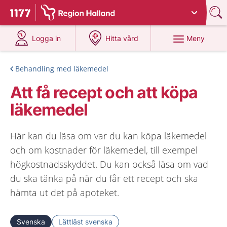
Du har valt region
Halland
.
Till startsidan för 1177
på 1177.se
på 1177.se
Meny
Logga in
Hitta vård
Behandling med läkemedel
Att få recept och att köpa
läkemedel
Här kan du läsa om var du kan köpa läkemedel
och om kostnader för läkemedel, till exempel
högkostnadsskyddet. Du kan också läsa om vad
du ska tänka på när du får ett recept och ska
hämta ut det på apoteket.
Svenska
Lättläst svenska