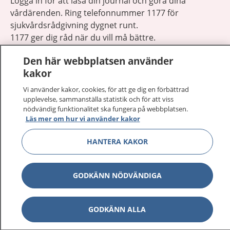
Logga in för att läsa din journal och göra dina
vårdärenden. Ring telefonnummer 1177 för
sjukvårdsrådgivning dygnet runt.
1177 ger dig råd när du vill må bättre.
Den här webbplatsen använder
kakor
Vi använder kakor, cookies, för att ge dig en förbättrad
upplevelse, sammanställa statistik och för att viss
Visa inn
1177 på flera språk
nödvändig funktionalitet ska fungera på webbplatsen.
Läs mer om hur vi använder kakor
Visa inn
Om 1177
HANTERA KAKOR
Visa inn
Kontakt
GODKÄNN NÖDVÄNDIGA
Behandling av personuppgifter
GODKÄNN ALLA
Hantering av kakor