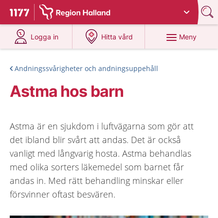
Du har valt region
Halland
.
Till startsidan för 1177
på 1177.se
på 1177.se
Meny
Logga in
Hitta vård
Andningssvårigheter och andningsuppehåll
Astma hos barn
Astma är en sjukdom i luftvägarna som gör att
det ibland blir svårt att andas. Det är också
vanligt med långvarig hosta. Astma behandlas
med olika sorters läkemedel som barnet får
andas in. Med rätt behandling minskar eller
försvinner oftast besvären.