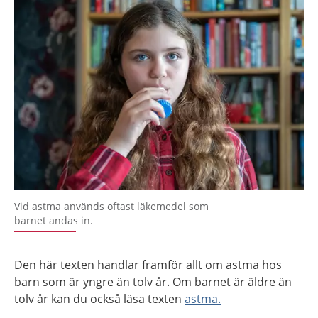
Vid astma används oftast läkemedel som
barnet andas in.
Den här texten handlar framför allt om astma hos
barn som är yngre än tolv år. Om barnet är äldre än
tolv år kan du också läsa texten
astma.