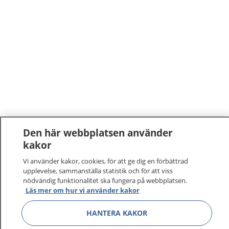
Den här webbplatsen använder
kakor
1177
–
tryggt om din hälsa och vård
Vi använder kakor, cookies, för att ge dig en förbättrad
På 1177.se får du råd om hälsa och information om
upplevelse, sammanställa statistik och för att viss
nödvändig funktionalitet ska fungera på webbplatsen.
sjukdomar och vilka mottagningar du kan kontakta.
Läs mer om hur vi använder kakor
Logga in för att läsa din journal och göra dina
vårdärenden. Ring telefonnummer 1177 för
HANTERA KAKOR
sjukvårdsrådgivning dygnet runt.