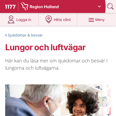
Du har valt region
Halland
.
Till startsidan för 1177
på 1177.se
på 1177.se
Meny
Logga in
Hitta vård
Sjukdomar & besvär
Lungor och luftvägar
Här kan du läsa mer om sjukdomar och besvär i
lungorna och luftvägarna.