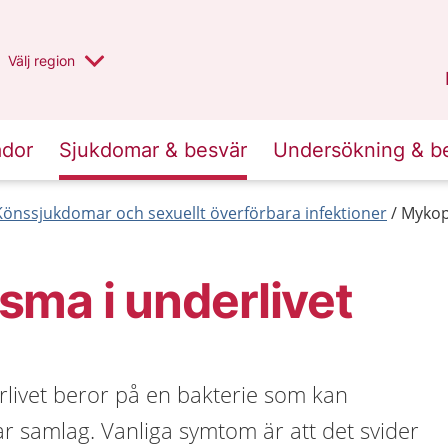
Du har valt region
Välj
en annan
region
Halland
.
ador
Sjukdomar & besvär
Undersökning & b
Könssjukdomar och sexuellt överförbara infektioner
Mykop
ma i underlivet
livet beror på en bakterie som kan
r samlag. Vanliga symtom är att det svider