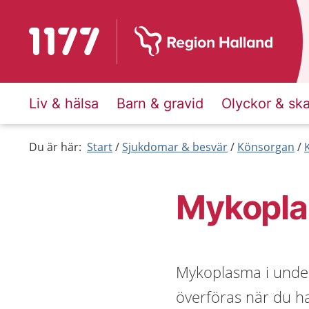
Till startsidan för 1177
Liv & hälsa
Barn & gravid
Olyckor & sk
Du är här:
Start
Sjukdomar & besvär
Könsorgan
Mykoplas
Mykoplasma i under
överföras när du ha