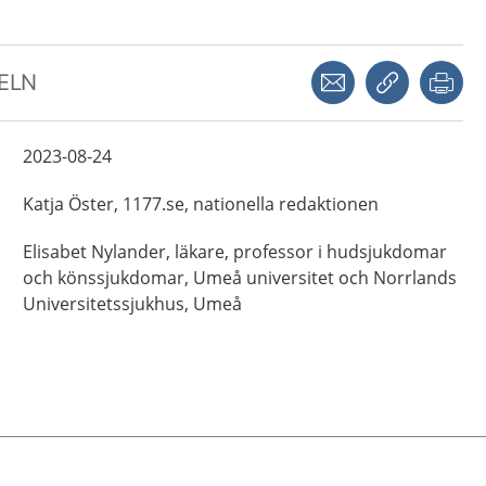
Dela via mejl
Kopiera län
Skr
KELN
2023-08-24
Katja
Öster,
1177.se, nationella redaktionen
Elisabet
Nylander,
läkare, professor i hudsjukdomar
och könssjukdomar,
Umeå universitet och Norrlands
Universitetssjukhus,
Umeå