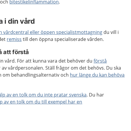
och
bitestikelinflammation
.
 i din vård
en vårdcentral eller öppen specialistmottagning
du vill i
 det
remiss
till den öppna specialiserade vården.
 att förstå
 din vård. För att kunna vara det behöver du
förstå
 av vårdpersonalen. Ställ frågor om det behövs. Du ska
ion om behandlingsalternativ och
hur länge du kan behöva
jälp av en tolk om du inte pratar svenska
. Du har
lp av en tolk om du till exempel har en