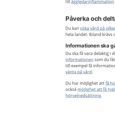
till
äggledarinflammation
Påverka och delta
Du kan
söka vård på vilk
hela landet. Ibland krävs
Informationen ska gå
Du ska få vara delaktig i
informationen
som du får
till exempel få informat
vänta på vård
.
Du har möjlighet att
få h
också
möjlighet att få hjä
hörselnedsättning
.