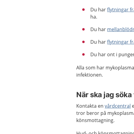
Du har
flytningar f
ha.
Du har
mellanblöd
Du har
flytningar f
Du har ont i punge
Alla som har mykoplasma 
infektionen.
När ska jag söka
Kontakta en
vårdcentral
e
tror beror på mykoplasma
könsmottagning.
Hud- och könsmottagningar 