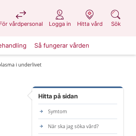
på 1177.se
på 1177.se
på 1177.se
på 1177.se
För vårdpersonal
Logga in
Hitta vård
Sök
ehandling
Så fungerar vården
lasma i underlivet
Hitta på sidan
Symtom
När ska jag söka vård?