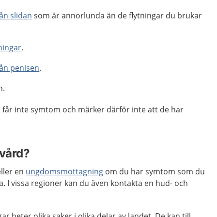
rån slidan
som är annorlunda än de flytningar du brukar
ningar
.
rån penisen
.
n.
får inte symtom och märker därför inte att de har
 vård?
ller en
ungdomsmottagning
om du har symtom som du
. I vissa regioner kan du även kontakta en hud- och
heter olika saker i olika delar av landet. De kan till