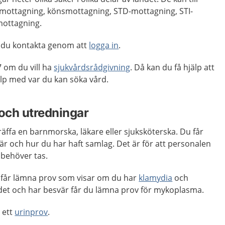
mottagning, könsmottagning, STD-mottagning, STI-
mottagning.
 du kontakta genom att
logga in
.
 om du vill ha
sjukvårdsrådgivning
. Då kan du få hjälp att
p med var du kan söka vård.
och utredningar
äffa en barnmorska, läkare eller sjuksköterska. Du får
r och hur du har haft samlag. Det är för att personalen
 behöver tas.
st får lämna prov som visar om du har
klamydia
och
 det och har besvär får du lämna prov för mykoplasma.
 ett
urinprov
.