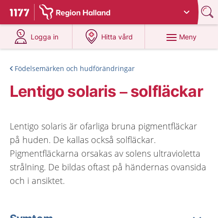
Du har valt region
Halland
.
Till startsidan för 1177
på 1177.se
på 1177.se
Meny
Logga in
Hitta vård
Födelsemärken och hudförändringar
Lentigo solaris – solfläckar
Lentigo solaris är ofarliga bruna pigmentfläckar
på huden. De kallas också solfläckar.
Pigmentfläckarna orsakas av solens ultravioletta
strålning. De bildas oftast på händernas ovansida
och i ansiktet.