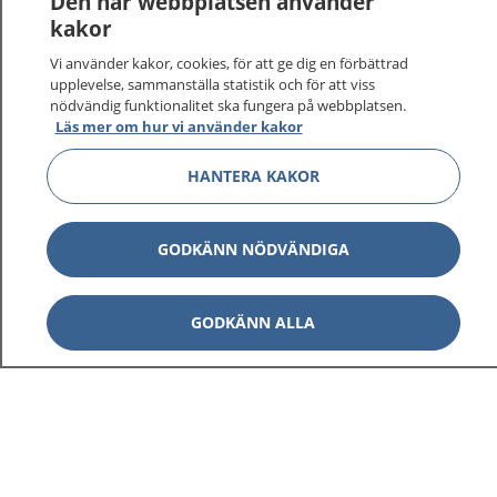
Den här webbplatsen använder
kakor
På 1177.se får du råd om hälsa och information om
Vi använder kakor, cookies, för att ge dig en förbättrad
sjukdomar och vilka mottagningar du kan kontakta.
upplevelse, sammanställa statistik och för att viss
Logga in för att läsa din journal och göra dina
nödvändig funktionalitet ska fungera på webbplatsen.
vårdärenden. Ring telefonnummer 1177 för
Läs mer om hur vi använder kakor
sjukvårdsrådgivning dygnet runt.
1177 ger dig råd när du vill må bättre.
HANTERA KAKOR
GODKÄNN NÖDVÄNDIGA
Visa inn
GODKÄNN ALLA
1177 på flera språk
Visa inn
Om 1177
Visa inn
Kontakt