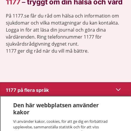
1177
–
tryggt om din hälsa och vård
På 1177.se får du råd om hälsa och information om
sjukdomar och vilka mottagningar du kan kontakta.
Logga in för att läsa din journal och göra dina
vårdärenden. Ring telefonnummer 1177 för
sjukvårdsrådgivning dygnet runt.
1177 ger dig råd när du vill må bättre.
Visa inn
1177 på flera språk
Visa inn
Den här webbplatsen använder
Om 1177
kakor
Visa inn
Vi använder kakor, cookies, för att ge dig en förbättrad
Kontakt
upplevelse, sammanställa statistik och för att viss