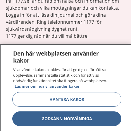
På 1177.se får du råd om hälsa och information om
sjukdomar och vilka mottagningar du kan kontakta.
Logga in för att läsa din journal och göra dina
vårdärenden. Ring telefonnummer 1177 för
sjukvårdsrådgivning dygnet runt.
1177 ger dig råd när du vill må bättre.
Den här webbplatsen använder
kakor
Vi använder kakor, cookies, för att ge dig en förbättrad
Visa inn
1177 på flera språk
upplevelse, sammanställa statistik och för att viss
nödvändig funktionalitet ska fungera på webbplatsen.
Läs mer om hur vi använder kakor
Visa inn
Om 1177
HANTERA KAKOR
Visa inn
Kontakt
GODKÄNN NÖDVÄNDIGA
Behandling av personuppgifter