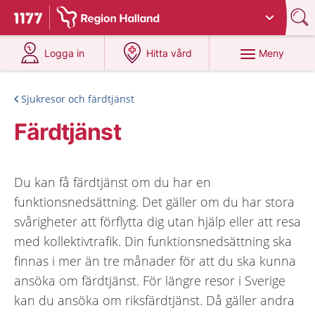
Du har valt region
Halland
.
Till startsidan för 1177
på 1177.se
på 1177.se
Meny
Logga in
Hitta vård
Sjukresor och färdtjänst
Färdtjänst
Du kan få färdtjänst om du har en
funktionsnedsättning. Det gäller om du har stora
svårigheter att förflytta dig utan hjälp eller att resa
med kollektivtrafik. Din funktionsnedsättning ska
finnas i mer än tre månader för att du ska kunna
ansöka om färdtjänst. För längre resor i Sverige
kan du ansöka om riksfärdtjänst. Då gäller andra