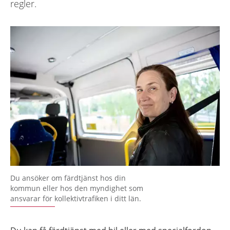
regler.
Du ansöker om färdtjänst hos din
kommun eller hos den myndighet som
ansvarar för kollektivtrafiken i ditt län.