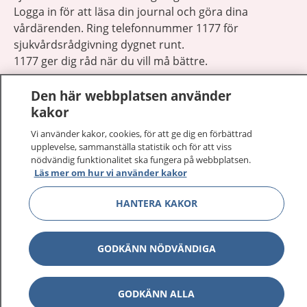
Logga in för att läsa din journal och göra dina
vårdärenden. Ring telefonnummer 1177 för
sjukvårdsrådgivning dygnet runt.
1177 ger dig råd när du vill må bättre.
Den här webbplatsen använder
kakor
Vi använder kakor, cookies, för att ge dig en förbättrad
Visa inn
upplevelse, sammanställa statistik och för att viss
1177 på flera språk
nödvändig funktionalitet ska fungera på webbplatsen.
Läs mer om hur vi använder kakor
Visa inn
Om 1177
HANTERA KAKOR
Visa inn
Kontakt
GODKÄNN NÖDVÄNDIGA
Behandling av personuppgifter
GODKÄNN ALLA