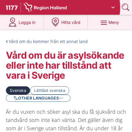
Du har valt region
Halland
.
Till startsidan för 1177
på 1177.se
på 1177.se
Meny
Logga in
Hitta vård
Vård om du kommer från ett annat land
Vård om du är asylsökande
eller inte har tillstånd att
vara i Sverige
Svenska
Lättläst svenska
OTHER LANGUAGES
Är du vuxen och söker asyl ska du få sjukvård och
tandvård som inte kan vänta. Det gäller även dig
som är i Sverige utan tillstånd. Är du under 18 år