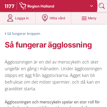
Du har valt region
Halland
.
Till startsidan för 1177
på 1177.se
på 1177.se
Meny
Logga in
Hitta vård
Så fungerar kroppen
Så fungerar ägglossning
Ägglossningen är en del av menscykeln och sker
ungefär en gång i månaden. Under ägglossningen
släpps ett ägg från äggstockarna. Ägget kan bli
befruktat om det möter spermier, och då kan en
graviditet starta.
Ägglossningen och menscykeln spelar en stor roll för