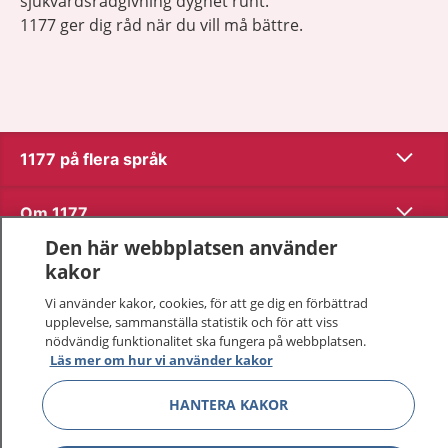
sjukvårdsrådgivning dygnet runt.
1177 ger dig råd när du vill må bättre.
Visa inn
1177 på flera språk
Visa inn
Om 1177
Den här webbplatsen använder
Visa inn
Kontakt
kakor
Vi använder kakor, cookies, för att ge dig en förbättrad
upplevelse, sammanställa statistik och för att viss
Behandling av personuppgifter
nödvändig funktionalitet ska fungera på webbplatsen.
Läs mer om hur vi använder kakor
Hantering av kakor
HANTERA KAKOR