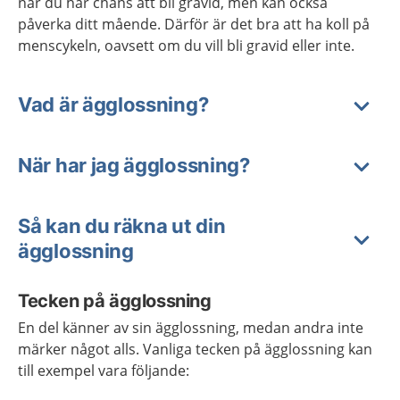
när du har chans att bli gravid, men kan också
påverka ditt mående. Därför är det bra att ha koll på
menscykeln, oavsett om du vill bli gravid eller inte.
Vad är ägglossning?
När har jag ägglossning?
Så kan du räkna ut din
ägglossning
Tecken på ägglossning
En del känner av sin ägglossning, medan andra inte
märker något alls. Vanliga tecken på ägglossning kan
till exempel vara följande: