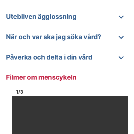
Utebliven ägglossning
När och var ska jag söka vård?
Påverka och delta i din vård
Filmer om menscykeln
Bild
1
Bild
1
1
/
3