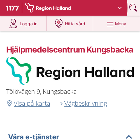
Du har valt region
Halland
.
Till startsidan för 1177
på 1177.se
på 1177.se
Meny
Logga in
Hitta vård
Hjälpmedelscentrum Kungsbacka
Tölövägen 9, Kungsbacka
Visa på karta
Vägbeskrivning
Våra e-tjänster