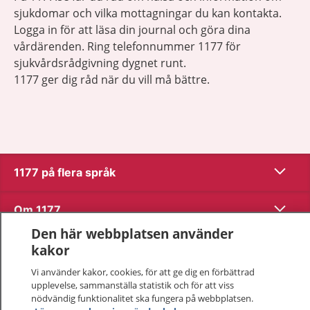
sjukdomar och vilka mottagningar du kan kontakta.
Logga in för att läsa din journal och göra dina
vårdärenden. Ring telefonnummer 1177 för
sjukvårdsrådgivning dygnet runt.
1177 ger dig råd när du vill må bättre.
Visa inn
1177 på flera språk
Visa inn
Om 1177
Den här webbplatsen använder
Visa inn
Kontakt
kakor
Vi använder kakor, cookies, för att ge dig en förbättrad
upplevelse, sammanställa statistik och för att viss
Behandling av personuppgifter
nödvändig funktionalitet ska fungera på webbplatsen.