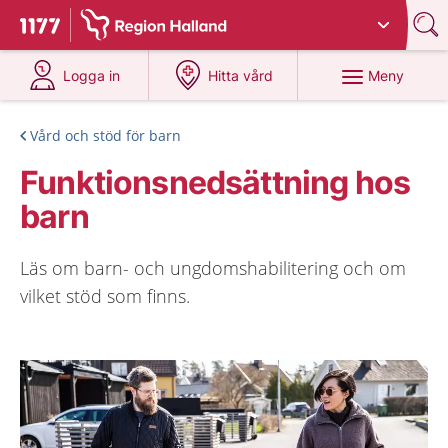
Du har valt region
Halland
.
Till startsidan för 1177
på 1177.se
på 1177.se
Meny
Logga in
Hitta vård
Vård och stöd för barn
Funktionsnedsättning hos
barn
Läs om barn- och ungdomshabilitering och om
vilket stöd som finns.