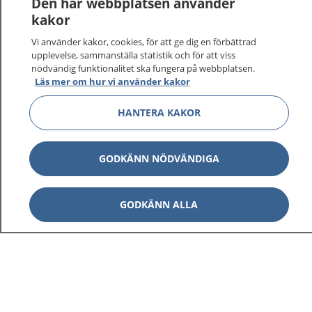
Den här webbplatsen använder
kakor
På 1177.se får du råd om hälsa och information om
Vi använder kakor, cookies, för att ge dig en förbättrad
sjukdomar och vilka mottagningar du kan kontakta.
upplevelse, sammanställa statistik och för att viss
Logga in för att läsa din journal och göra dina
nödvändig funktionalitet ska fungera på webbplatsen.
vårdärenden. Ring telefonnummer 1177 för
Läs mer om hur vi använder kakor
sjukvårdsrådgivning dygnet runt.
1177 ger dig råd när du vill må bättre.
HANTERA KAKOR
GODKÄNN NÖDVÄNDIGA
Visa inn
GODKÄNN ALLA
1177 på flera språk
Visa inn
Om 1177
Visa inn
Kontakt