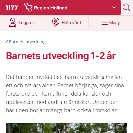
Du har valt region
Halland
.
Till startsidan för 1177
på 1177.se
på 1177.se
Meny
Logga in
Hitta vård
Barnets utveckling
Barnets utveckling 1-2 år
Det händer mycket i ett barns utveckling mellan
ett och två års ålder. Barnet börjar gå, säger sina
första ord och kan alltmer dela känslor och
upplevelser med andra människor. Under den
här tiden börjar många barn också i förskolan.