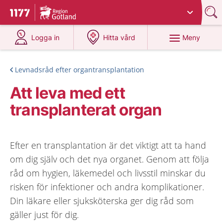
Du har valt region
Gotland
.
Till startsidan för 1177
på 1177.se
på 1177.se
Meny
Logga in
Hitta vård
Levnadsråd efter organtransplantation
Att leva med ett
transplanterat organ
Efter en transplantation är det viktigt att ta hand
om dig själv och det nya organet. Genom att följa
råd om hygien, läkemedel och livsstil minskar du
risken för infektioner och andra komplikationer.
Din läkare eller sjuksköterska ger dig råd som
gäller just för dig.