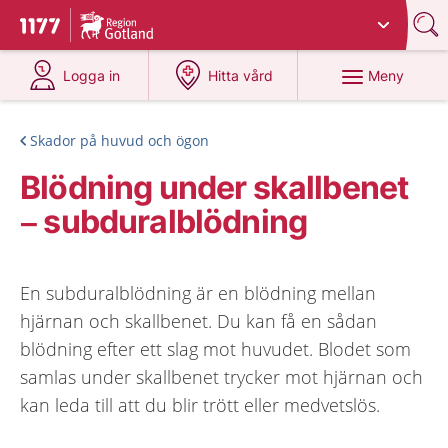
Du har valt region
Gotland
.
Till startsidan för 1177
på 1177.se
på 1177.se
Meny
Logga in
Hitta vård
Skador på huvud och ögon
Blödning under skallbenet
– subduralblödning
En subduralblödning är en blödning mellan
hjärnan och skallbenet. Du kan få en sådan
blödning efter ett slag mot huvudet. Blodet som
samlas under skallbenet trycker mot hjärnan och
kan leda till att du blir trött eller medvetslös.