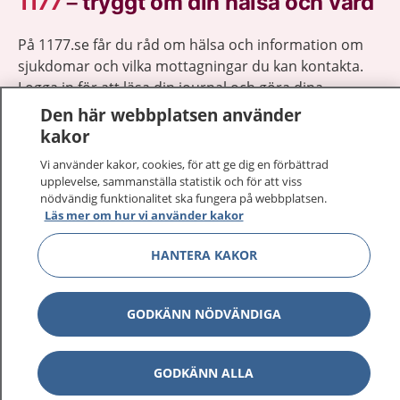
1177
–
tryggt om din hälsa och vård
På 1177.se får du råd om hälsa och information om
sjukdomar och vilka mottagningar du kan kontakta.
Logga in för att läsa din journal och göra dina
vårdärenden. Ring telefonnummer 1177 för
Den här webbplatsen använder
sjukvårdsrådgivning dygnet runt.
kakor
1177 ger dig råd när du vill må bättre.
Vi använder kakor, cookies, för att ge dig en förbättrad
upplevelse, sammanställa statistik och för att viss
nödvändig funktionalitet ska fungera på webbplatsen.
Läs mer om hur vi använder kakor
HANTERA KAKOR
Visa inn
1177 på flera språk
Visa inn
GODKÄNN NÖDVÄNDIGA
Om 1177
Visa inn
Kontakt
GODKÄNN ALLA