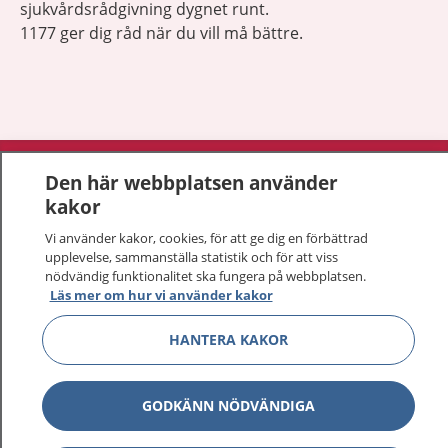
sjukvårdsrådgivning dygnet runt.
1177 ger dig råd när du vill må bättre.
Visa inn
1177 på flera språk
Den här webbplatsen använder
kakor
Visa inn
Om 1177
Vi använder kakor, cookies, för att ge dig en förbättrad
upplevelse, sammanställa statistik och för att viss
Visa inn
Kontakt
nödvändig funktionalitet ska fungera på webbplatsen.
Läs mer om hur vi använder kakor
HANTERA KAKOR
Behandling av personuppgifter
Hantering av kakor
GODKÄNN NÖDVÄNDIGA