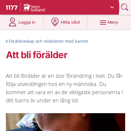
Du har valt region
Gotland
.
Till startsidan för 1177
på 1177.se
på 1177.se
Meny
Logga in
Hitta vård
Föräldraskap och relationen med barnet
Att bli förälder
Att bli förälder är en stor förändring i livet. Du får
följa utvecklingen hos en ny människa. Du
kommer att vara en av de viktigaste personerna i
ditt barns liv under en lång tid.