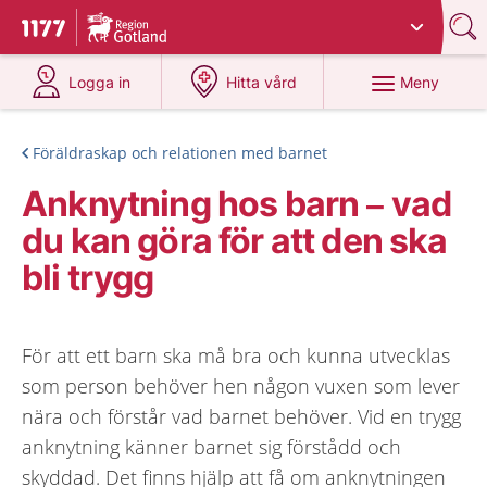
Du har valt region
Gotland
.
Till startsidan för 1177
på 1177.se
på 1177.se
Meny
Logga in
Hitta vård
Föräldraskap och relationen med barnet
Anknytning hos barn – vad
du kan göra för att den ska
bli trygg
För att ett barn ska må bra och kunna utvecklas
som person behöver hen någon vuxen som lever
nära och förstår vad barnet behöver. Vid en trygg
anknytning känner barnet sig förstådd och
skyddad. Det finns hjälp att få om anknytningen