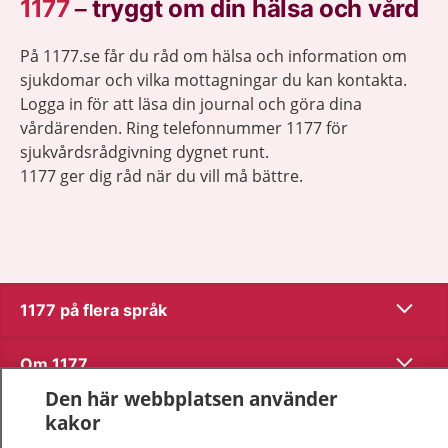
1177
–
tryggt om din hälsa och vård
På 1177.se får du råd om hälsa och information om
sjukdomar och vilka mottagningar du kan kontakta.
Logga in för att läsa din journal och göra dina
vårdärenden. Ring telefonnummer 1177 för
sjukvårdsrådgivning dygnet runt.
1177 ger dig råd när du vill må bättre.
Visa inn
1177 på flera språk
Visa inn
Om 1177
Den här webbplatsen använder
Visa inn
Kontakt
kakor