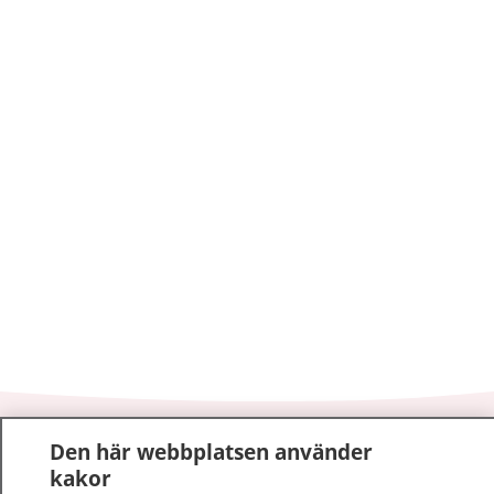
1177
–
tryggt om din hälsa och vård
Den här webbplatsen använder
kakor