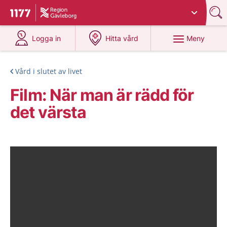
Du har valt region
Gävleborg
.
Till startsidan för 1177
på 1177.se
på 1177.se
Meny
Logga in
Hitta vård
Vård i slutet av livet
Film: När man är rädd för
det värsta