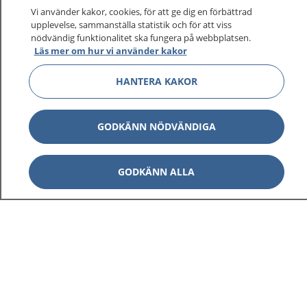
På 1177.se får du råd om hälsa och information om
Vi använder kakor, cookies, för att ge dig en förbättrad
sjukdomar och vilka mottagningar du kan kontakta.
upplevelse, sammanställa statistik och för att viss
Logga in för att läsa din journal och göra dina
nödvändig funktionalitet ska fungera på webbplatsen.
Läs mer om hur vi använder kakor
vårdärenden. Ring telefonnummer 1177 för
sjukvårdsrådgivning dygnet runt.
HANTERA KAKOR
1177 ger dig råd när du vill må bättre.
GODKÄNN NÖDVÄNDIGA
GODKÄNN ALLA
Visa inn
1177 på flera språk
Visa inn
Om 1177
Visa inn
Kontakt
Behandling av personuppgifter