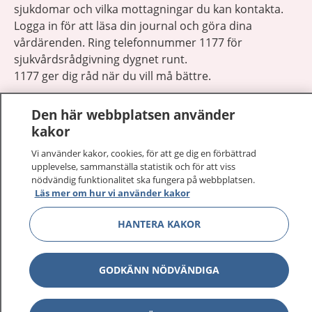
sjukdomar och vilka mottagningar du kan kontakta.
Logga in för att läsa din journal och göra dina
vårdärenden. Ring telefonnummer 1177 för
sjukvårdsrådgivning dygnet runt.
1177 ger dig råd när du vill må bättre.
Den här webbplatsen använder
kakor
Vi använder kakor, cookies, för att ge dig en förbättrad
Visa inn
upplevelse, sammanställa statistik och för att viss
1177 på flera språk
nödvändig funktionalitet ska fungera på webbplatsen.
Läs mer om hur vi använder kakor
Visa inn
Om 1177
HANTERA KAKOR
Visa inn
Kontakt
GODKÄNN NÖDVÄNDIGA
Behandling av personuppgifter