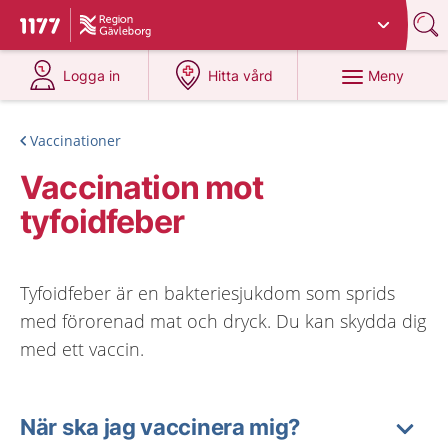
Du har valt region
Gävleborg
.
Till startsidan för 1177
på 1177.se
på 1177.se
Meny
Logga in
Hitta vård
Vaccinationer
Vaccination mot
tyfoidfeber
Tyfoidfeber är en bakteriesjukdom som sprids
med förorenad mat och dryck. Du kan skydda dig
med ett vaccin.
När ska jag vaccinera mig?