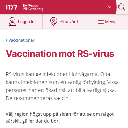
Du har valt region
Gävleborg
.
Till startsidan för 1177
på 1177.se
på 1177.se
Meny
Logga in
Hitta vård
Vaccinationer
Vaccination mot RS-virus
RS-virus kan ge infektioner i luftvägarna. Ofta
känns infektionen som en vanlig förkylning. Vissa
personer har en ökad risk att bli allvarligt sjuka.
De rekommenderas vaccin.
Välj region högst upp på sidan för att se om något
särskilt gäller där du bor.