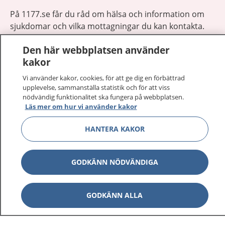
På 1177.se får du råd om hälsa och information om
sjukdomar och vilka mottagningar du kan kontakta.
Logga in för att läsa din journal och göra dina
Den här webbplatsen använder
vårdärenden. Ring telefonnummer 1177 för
kakor
sjukvårdsrådgivning dygnet runt.
1177 ger dig råd när du vill må bättre.
Vi använder kakor, cookies, för att ge dig en förbättrad
upplevelse, sammanställa statistik och för att viss
nödvändig funktionalitet ska fungera på webbplatsen.
Läs mer om hur vi använder kakor
HANTERA KAKOR
Visa inn
1177 på flera språk
GODKÄNN NÖDVÄNDIGA
Visa inn
Om 1177
Visa inn
GODKÄNN ALLA
Kontakt