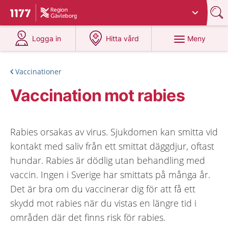
Du har valt region
Gävleborg
.
Till startsidan för 1177
på 1177.se
på 1177.se
Meny
Logga in
Hitta vård
Vaccinationer
Vaccination mot rabies
Rabies orsakas av virus. Sjukdomen kan smitta vid
kontakt med saliv från ett smittat däggdjur, oftast
hundar. Rabies är dödlig utan behandling med
vaccin. Ingen i Sverige har smittats på många år.
Det är bra om du vaccinerar dig för att få ett
skydd mot rabies när du vistas en längre tid i
områden där det finns risk för rabies.