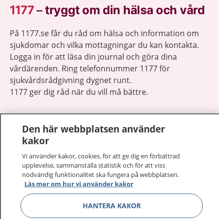
1177
–
tryggt om din hälsa och vård
På 1177.se får du råd om hälsa och information om
sjukdomar och vilka mottagningar du kan kontakta.
Logga in för att läsa din journal och göra dina
vårdärenden. Ring telefonnummer 1177 för
sjukvårdsrådgivning dygnet runt.
1177 ger dig råd när du vill må bättre.
Den här webbplatsen använder
kakor
Visa inn
Vi använder kakor, cookies, för att ge dig en förbättrad
1177 på flera språk
upplevelse, sammanställa statistik och för att viss
nödvändig funktionalitet ska fungera på webbplatsen.
Visa inn
Om 1177
Läs mer om hur vi använder kakor
HANTERA KAKOR
Visa inn
Kontakt