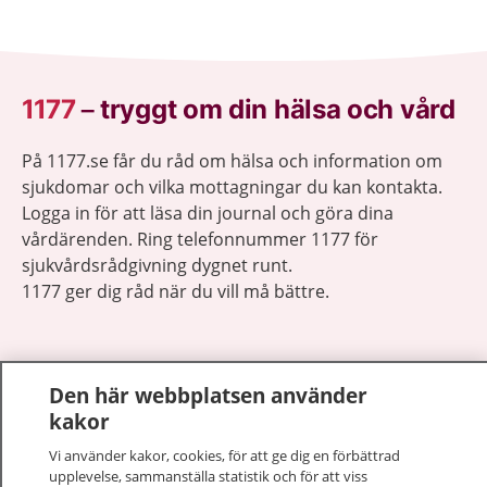
1177
–
tryggt om din hälsa och vård
På 1177.se får du råd om hälsa och information om
sjukdomar och vilka mottagningar du kan kontakta.
Logga in för att läsa din journal och göra dina
vårdärenden. Ring telefonnummer 1177 för
sjukvårdsrådgivning dygnet runt.
1177 ger dig råd när du vill må bättre.
Den här webbplatsen använder
kakor
Visa inn
1177 på flera språk
Vi använder kakor, cookies, för att ge dig en förbättrad
upplevelse, sammanställa statistik och för att viss
Visa inn