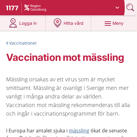
Du har valt region
Gävleborg
.
Till startsidan för 1177
på 1177.se
på 1177.se
Meny
Logga in
Hitta vård
Vaccinationer
Vaccination mot mässling
Mässling orsakas av ett virus som är mycket
smittsamt. Mässling är ovanligt i Sverige men mer
vanligt i många andra delar av världen.
Vaccination mot mässling rekommenderas till alla
och ingår i vaccinationsprogrammet för barn.
I Europa har antalet sjuka i
mässling
ökat de senaste