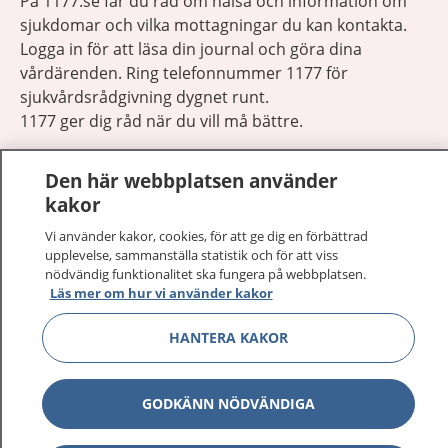
På 1177.se får du råd om hälsa och information om
sjukdomar och vilka mottagningar du kan kontakta.
Logga in för att läsa din journal och göra dina
vårdärenden. Ring telefonnummer 1177 för
sjukvårdsrådgivning dygnet runt.
1177 ger dig råd när du vill må bättre.
Den här webbplatsen använder
kakor
Vi använder kakor, cookies, för att ge dig en förbättrad
Visa inn
1177 på flera språk
upplevelse, sammanställa statistik och för att viss
nödvändig funktionalitet ska fungera på webbplatsen.
Läs mer om hur vi använder kakor
Visa inn
Om 1177
HANTERA KAKOR
Visa inn
Kontakt
GODKÄNN NÖDVÄNDIGA
Behandling av personuppgifter