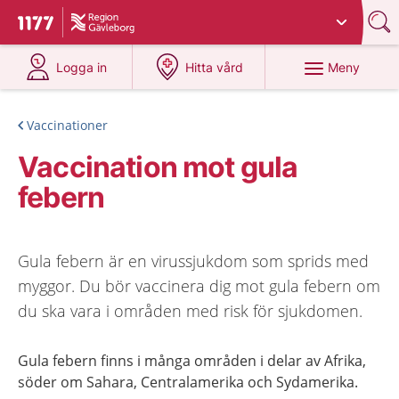
Du har valt region
Gävleborg
.
Till startsidan för 1177
på 1177.se
på 1177.se
Meny
Logga in
Hitta vård
Vaccinationer
Vaccination mot gula
febern
Gula febern är en virussjukdom som sprids med
myggor. Du bör vaccinera dig mot gula febern om
du ska vara i områden med risk för sjukdomen.
Gula febern finns i många områden i delar av Afrika,
söder om Sahara, Centralamerika och Sydamerika.