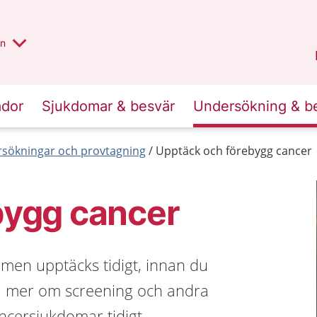
alt region
nnan
on
Gävleborg
.
ador
Sjukdomar & besvär
Undersökning & b
sökningar och provtagning
Upptäck och förebygg cancer
bygg cancer
men upptäcks tidigt, innan du
a mer om screening och andra
ncersjukdomar tidigt.