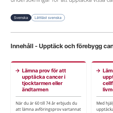
Svenska
Lättläst svenska
Innehåll - Upptäck och förebygg ca
Lämna prov för att
Lämn
upptäcka cancer i
upp
tjocktarmen eller
cell
ändtarmen
liv
När du är 60 till 74 år erbjuds du
Med hjälp
att lämna avföringsprov vartannat
upptäck