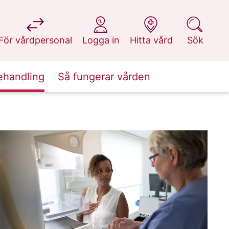
på 1177.se
på 1177.se
på 1177.se
på 1177.se
För vårdpersonal
Logga in
Hitta vård
Sök
ehandling
Så fungerar vården