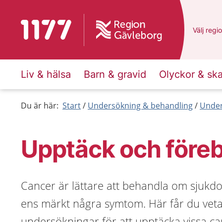
Till startsidan för 1177
Du har v
Välj
en a
regi
Liv & hälsa
Barn & gravid
Olyckor & sk
Du är här:
Start
Undersökning & behandling
Under
Upptäck och före
Cancer är lättare att behandla om sjukdo
ens märkt några symtom. Här får du vet
undersökningar för att upptäcka vissa ca