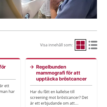
Visa innehåll som:
Visa som rutnät
Visa som 
för
Regelbunden
mammografi för att
upptäcka bröstcancer
är ett
m man har
Har du fått en kallelse till
screening mot bröstcancer? Det
 orsaka
är ett erbjudande om att