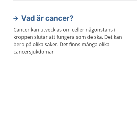
varje liten förändring kan göra stor
skillnad.
Vad är cancer?
Aktuella artiklar
Cancer kan utvecklas om celler någonstans i
kroppen slutar att fungera som de ska. Det kan
bero på olika saker. Det finns många olika
cancersjukdomar