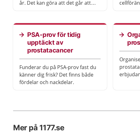
år. Det kan göra att det går att
cellförä
upptäcka tidigt om du har cancer i
utveckla
tjocktarmen eller ändtarmen.
cellprov 
du får en
PSA-prov för tidig
Orga
upptäckt av
pro
prostatacancer
Organise
prostata
Funderar du på PSA-prov fast du
erbjudan
känner dig frisk? Det finns både
utan sy
fördelar och nackdelar.
provsvar
nackdela
Mer på 1177.se