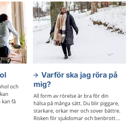
ol
Varför ska jag röra på
mig?
ohol och
 kan
All form av rörelse är bra för din
 kan få
hälsa på många sätt. Du blir piggare,
starkare, orkar mer och sover bättre.
Risken för sjukdomar och benbrott
minskar också. Försök därför att få in
mer rörelse i vardagen och undvik