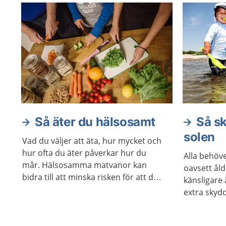
Så äter du hälsosamt
Så s
solen
Vad du väljer att äta, hur mycket och
hur ofta du äter påverkar hur du
Alla behöv
mår. Hälsosamma matvanor kan
oavsett ål
bidra till att minska risken för att du
känsligare
ska få hjärtsjukdomar, övervikt, typ
extra skydd
2-diabetes och cancer. Du behöver
helst inte a
inte förändra dina matvanor helt och
hållet i ett enda steg. Kom ihåg att