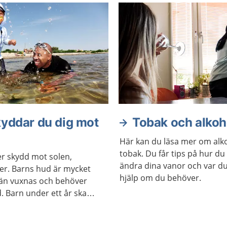
kyddar du dig mot
Tobak och alkoh
Här kan du läsa mer om alk
tobak. Du får tips på hur du
er skydd mot solen,
ändra dina vanor och var du
der. Barns hud är mycket
hjälp om du behöver.
 än vuxnas och behöver
. Barn under ett år ska
lls vara i direkt solljus.