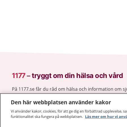
1177
–
tryggt om din hälsa och vård
På 1177.se får du råd om hälsa och information om 
vilka mottagningar du kan kontakta. Logga in för att lä
Den här webbplatsen använder kakor
och göra dina vårdärenden. Ring telefonnummer 1177
sjukvårdsrådgivning dygnet runt.
Vi använder kakor, cookies, för att ge dig en förbättrad upplevelse, s
1177 ger dig råd när du vill må bättre.
funktionalitet ska fungera på webbplatsen.
Läs mer om hur vi anv