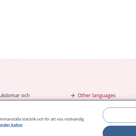
sjukdomar och
Other languages
sa din journal
Lättläst svenska
 för
ammanställa statistik och för att viss nödvändig
änder kakor