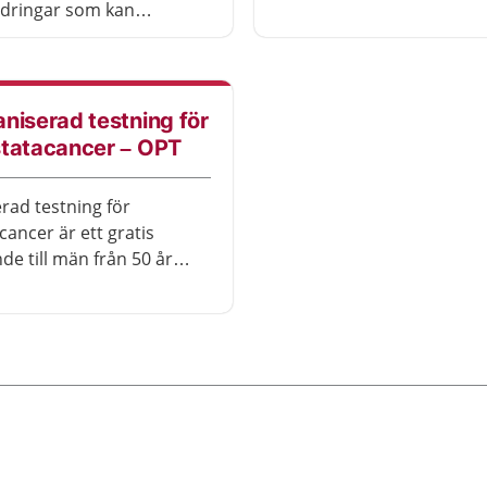
cancer i livmoderhalsen.
ndringar som kan
s till cancer. Lämna
eller självprov varje gång
 kallelse.
niserad testning för
statacancer – OPT
rad testning för
cancer är ett gratis
de till män från 50 år
mtom. Läs om PSA‑prov,
 samt fördelar och
r.