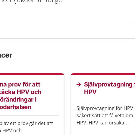
ncer
a prov för att
Självprovtagning 
täcka HPV och
HPV
förändringar i
moderhalsen
Självprovtagning för HPV 
säkert sätt att få veta o
HPV. HPV kan orsaka
 av ett prov går det att
cellförändringar som kan
a HPV och