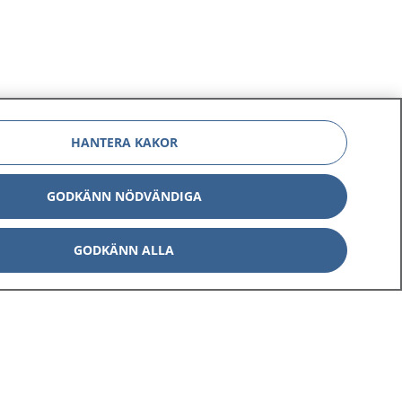
HANTERA KAKOR
GODKÄNN NÖDVÄNDIGA
GODKÄNN ALLA
Om 1177
Kontakt
E-tjänster
Press
Aktuellt
Digital tillgänglighet