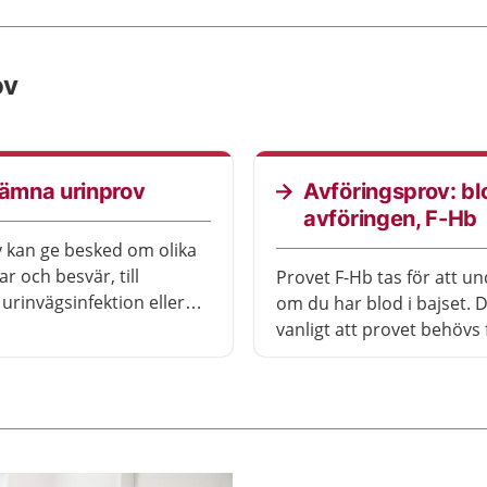
ov
lämna urinprov
Avföringsprov: blo
avföringen, F-Hb
 kan ge besked om olika
r och besvär, till
Provet F-Hb tas för att u
urinvägsinfektion eller
om du har blod i bajset. D
. Urinprov kan också visa
vanligt att provet behövs f
 gravid. Ibland används
reda på varför du har ta
 för att visa om du har
eller blodbrist.
oger. Du kan behöva
 dig på olika sätt
 på vad det är som ska
kas.