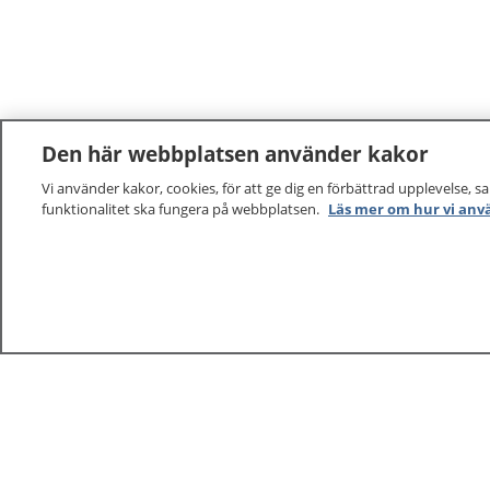
Den här webbplatsen använder kakor
Vi använder kakor, cookies, för att ge dig en förbättrad upplevelse, s
funktionalitet ska fungera på webbplatsen.
Läs mer om hur vi anv
1177
–
tryggt om din hälsa och vård
På 1177.se får du råd om hälsa och information om 
vilka mottagningar du kan kontakta. Logga in för att lä
och göra dina vårdärenden. Ring telefonnummer 1177
sjukvårdsrådgivning dygnet runt.
1177 ger dig råd när du vill må bättre.