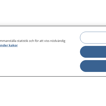
ammanställa statistik och för att viss nödvändig
änder kakor
sjukdomar och
Other languages
sa din journal
Lättläst svenska
 för