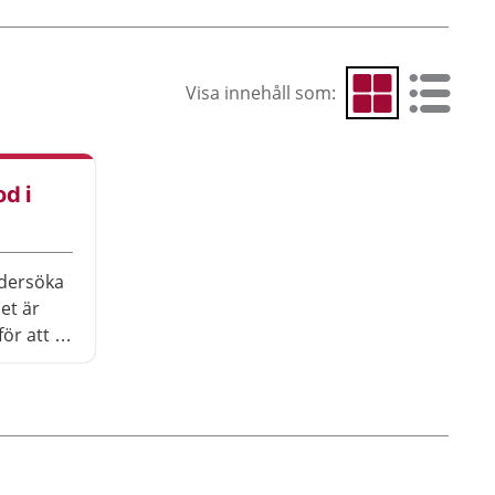
Visa innehåll som:
Visa som rutnät
Visa som 
d i
ndersöka
et är
ör att ta
rmbesvär