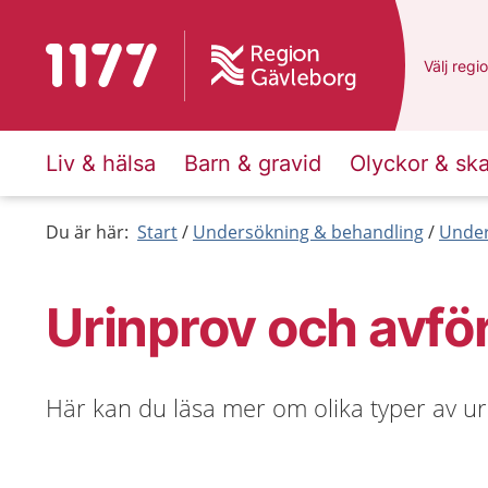
Till startsidan för 1177
Du har v
Välj
en a
regi
Liv & hälsa
Barn & gravid
Olyckor & sk
Du är här:
Start
Undersökning & behandling
Under
Urinprov och avfö
Här kan du läsa mer om olika typer av ur