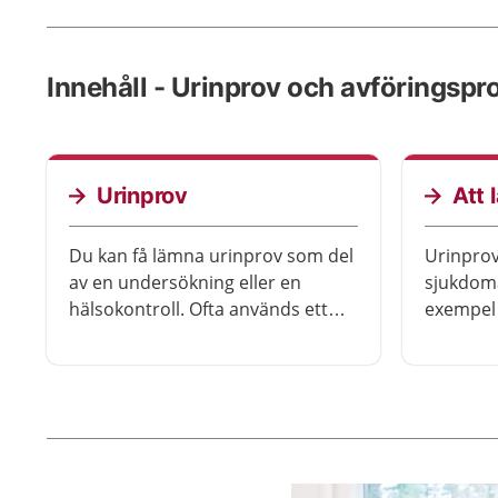
Innehåll - Urinprov och avföringspr
Urinprov
Att 
Du kan få lämna urinprov som del
Urinprov
av en undersökning eller en
sjukdoma
hälsokontroll. Ofta används ett
exempel 
prov som kallas urinsticka eller
diabetes
testremsa. Det tas till exempel för
om du är
att kontrollera att det inte finns
urinprov
någon skada eller sjukdom i
tagit dr
urinvägarna. Provet kan ibland
förbereda
visa om det finns tecken till
beroende
diabetes.
undersö