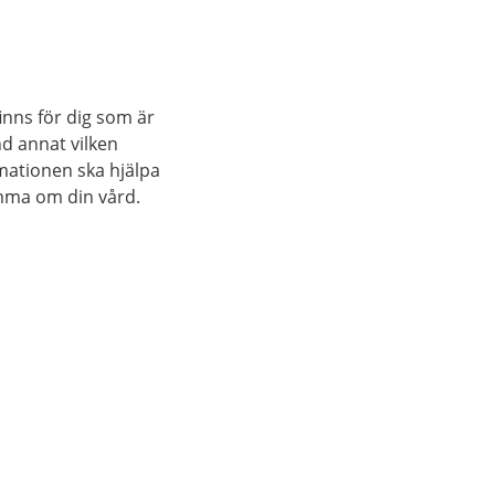
inns för dig som är
nd annat vilken
rmationen ska hjälpa
mma om din vård.