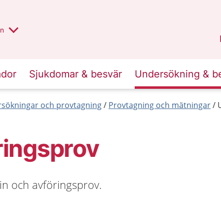
alt region
nnan
on
Gävleborg
.
ador
Sjukdomar & besvär
Undersökning & b
sökningar och provtagning
Provtagning och mätningar
ringsprov
in och avföringsprov.