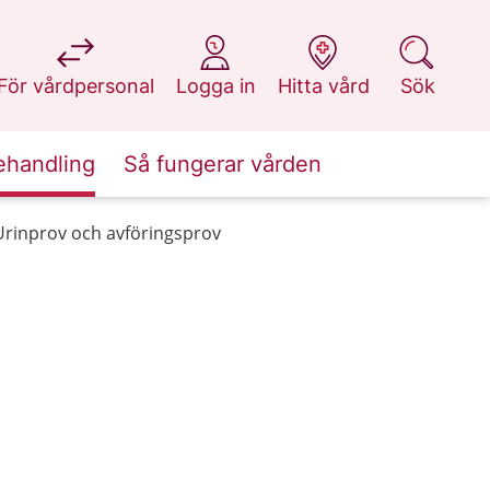
på 1177.se
på 1177.se
på 1177.se
på 1177.se
För vårdpersonal
Logga in
Hitta vård
Sök
ehandling
Så fungerar vården
Urinprov och avföringsprov