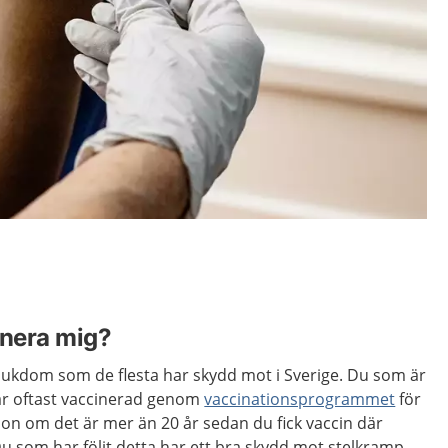
inera mig?
sjukdom som de flesta har skydd mot i Sverige. Du som är
 är oftast vaccinerad genom
vaccinationsprogrammet
för
ion om det är mer än 20 år sedan du fick vaccin där
u som har följt detta har ett bra skydd mot stelkramp.