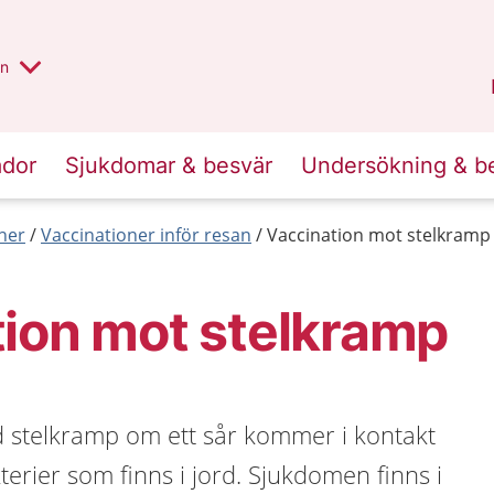
alt region
nnan
on
Gävleborg
.
ador
Sjukdomar & besvär
Undersökning & b
ner
Vaccinationer inför resan
Vaccination mot stelkramp
ion mot stelkramp
 stelkramp om ett sår kommer i kontakt
rier som finns i jord. Sjukdomen finns i