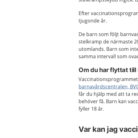
Efter vaccinationsprogr
tjugonde år.
De barn som följt barnv
stelkramp de närmaste 20 
utomlands. Barn som inte
samma intervall som ova
Om du har flyttat til
Vaccinationsprogrammet ka
barnavårdscentralen, BV
får du hjälp med att ta red
behöver få. Barn kan vac
fyller 18 år.
Var kan jag vacc