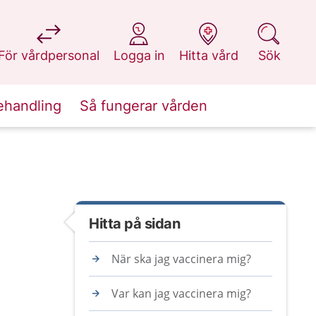
på 1177.se
på 1177.se
på 1177.se
på 1177.se
För vårdpersonal
Logga in
Hitta vård
Sök
ehandling
Så fungerar vården
Hitta på sidan
När ska jag vaccinera mig?
Var kan jag vaccinera mig?