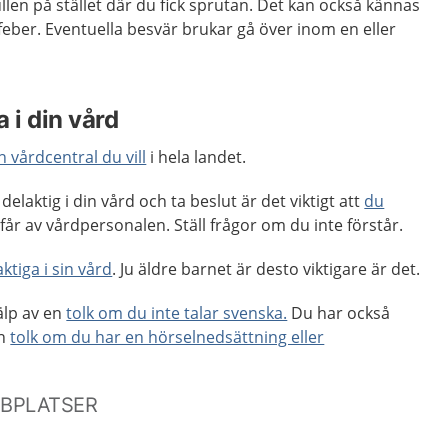
ullen på stället där du fick sprutan. Det kan också kännas
 feber. Eventuella besvär brukar gå över inom en eller
 i din vård
n vårdcentral du vill
i hela landet.
delaktig i din vård och ta beslut är det viktigt att
du
får av vårdpersonalen. Ställ frågor om du inte förstår.
ktiga i sin vård
. Ju äldre barnet är desto viktigare är det.
älp av en
tolk om du inte talar svenska.
Du har också
en
tolk om du har en hörselnedsättning eller
BBPLATSER