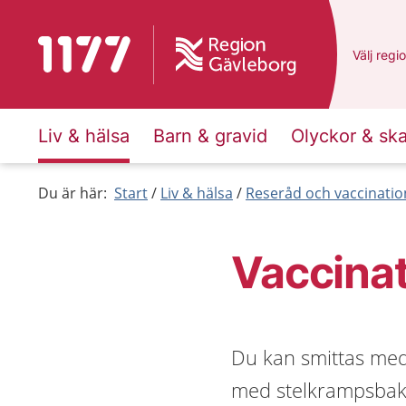
Till startsidan för 1177
Du har v
Välj
en a
regi
Liv & hälsa
Barn & gravid
Olyckor & sk
Du är här:
Start
Liv & hälsa
Reseråd och vaccinatio
Vaccinat
Du kan smittas med
med stelkrampsbakte