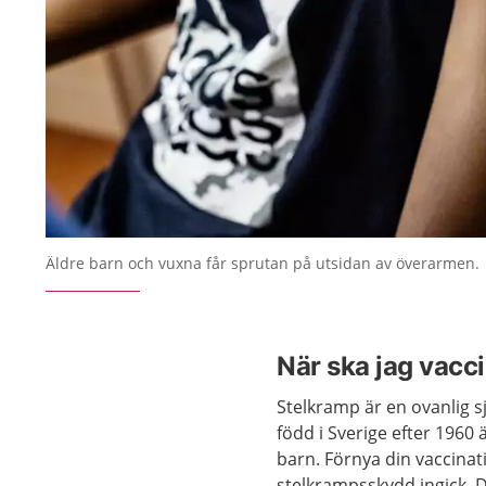
Äldre barn och vuxna får sprutan på utsidan av överarmen.
När ska jag vacc
Stelkramp är en ovanlig 
född i Sverige efter 1960
barn. Förnya din vaccinat
stelkrampsskydd ingick. D