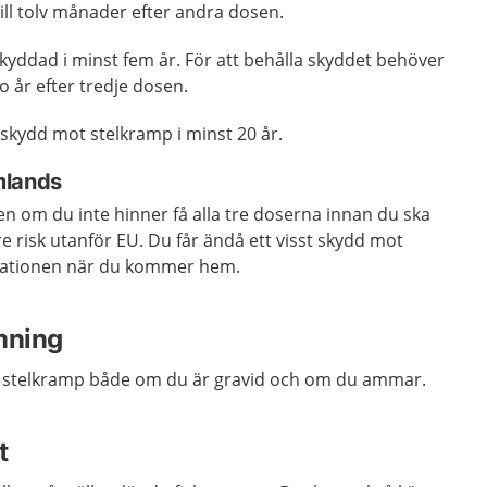
ill tolv månader efter andra dosen.
skyddad i minst fem år. För att behålla skyddet behöver
io år efter tredje dosen.
 skydd mot stelkramp i minst 20 år.
mlands
n om du inte hinner få alla tre doserna innan du ska
re risk utanför EU. Du får ändå ett visst skydd mot
inationen när du kommer hem.
mning
t stelkramp både om du är gravid och om du ammar.
t