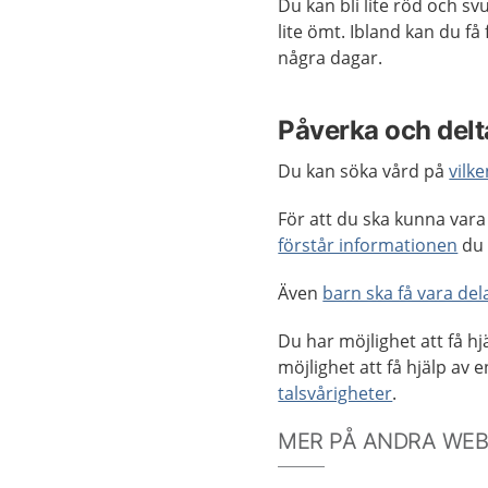
Du kan bli lite röd och sv
lite ömt. Ibland kan du få
några dagar.
Påverka och delta
Du kan söka vård på
vilke
För att du ska kunna vara 
förstår informationen
du 
Även
barn ska få vara dela
Du har möjlighet att få hj
möjlighet att få hjälp av 
talsvårigheter
.
MER PÅ ANDRA WE