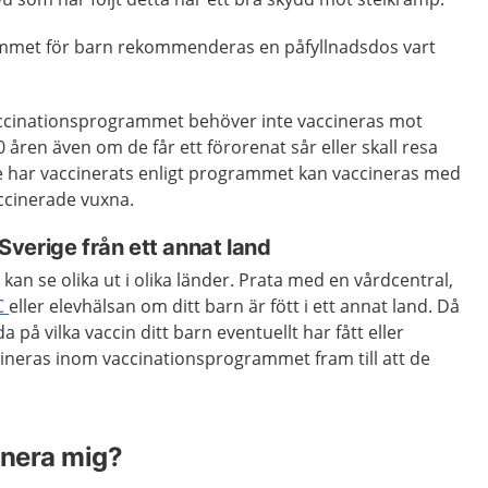
ammet för barn rekommenderas en påfyllnadsdos vart
accinationsprogrammet behöver inte vaccineras mot
åren även om de får ett förorenat sår eller skall resa
 har vaccinerats enligt programmet kan vaccineras med
ccinerade vuxna.
l Sverige från ett annat land
n se olika ut i olika länder. Prata med en vårdcentral,
C
eller elevhälsan om ditt barn är fött i ett annat land. Då
a på vilka vaccin ditt barn eventuellt har fått eller
cineras inom vaccinationsprogrammet fram till att de
inera mig?