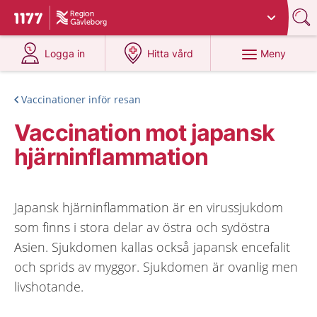
Du har valt region
Gävleborg
.
Till startsidan för 1177
på 1177.se
på 1177.se
Meny
Logga in
Hitta vård
Vaccinationer inför resan
Vaccination mot japansk
hjärninflammation
Japansk hjärninflammation är en virussjukdom
som finns i stora delar av östra och sydöstra
Asien. Sjukdomen kallas också japansk encefalit
och sprids av myggor. Sjukdomen är ovanlig men
livshotande.