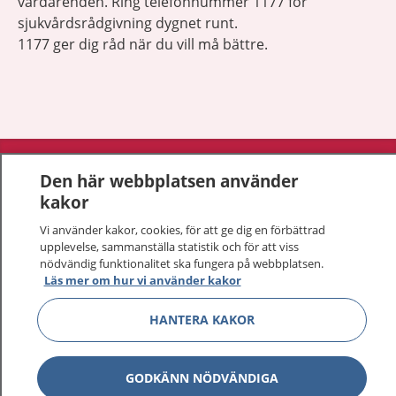
vårdärenden. Ring telefonnummer 1177 för
sjukvårdsrådgivning dygnet runt.
1177 ger dig råd när du vill må bättre.
Visa inn
1177 på flera språk
Den här webbplatsen använder
kakor
Visa inn
Om 1177
Vi använder kakor, cookies, för att ge dig en förbättrad
upplevelse, sammanställa statistik och för att viss
Visa inn
Kontakt
nödvändig funktionalitet ska fungera på webbplatsen.
Läs mer om hur vi använder kakor
HANTERA KAKOR
Behandling av personuppgifter
Hantering av kakor
GODKÄNN NÖDVÄNDIGA