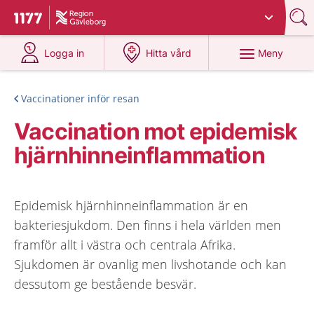
Du har valt region
Gävleborg
.
Till startsidan för 1177
på 1177.se
på 1177.se
Meny
Logga in
Hitta vård
Vaccinationer inför resan
Vaccination mot epidemisk
hjärnhinneinflammation
Epidemisk hjärnhinneinflammation är en
bakteriesjukdom. Den finns i hela världen men
framför allt i västra och centrala Afrika.
Sjukdomen är ovanlig men livshotande och kan
dessutom ge bestående besvär.