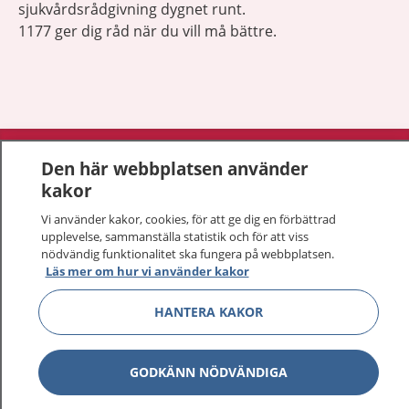
sjukvårdsrådgivning dygnet runt.
1177 ger dig råd när du vill må bättre.
Visa inn
1177 på flera språk
Den här webbplatsen använder
kakor
Visa inn
Om 1177
Vi använder kakor, cookies, för att ge dig en förbättrad
upplevelse, sammanställa statistik och för att viss
Visa inn
Kontakt
nödvändig funktionalitet ska fungera på webbplatsen.
Läs mer om hur vi använder kakor
HANTERA KAKOR
Behandling av personuppgifter
Hantering av kakor
GODKÄNN NÖDVÄNDIGA