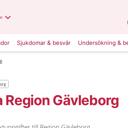
alt region
nnan
on
Gävleborg
.
ador
Sjukdomar & besvär
Undersökning & b
g
borg
borg
a Region Gävleborg
ktuppgifter till Region Gävleborg.