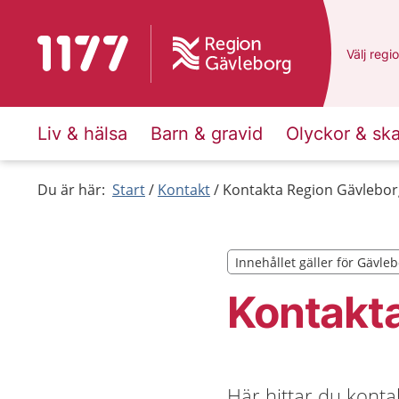
Till startsidan för 1177
Du har v
Välj
en a
regi
Liv & hälsa
Barn & gravid
Olyckor & sk
Du är här:
Start
Kontakt
Kontakta Region Gävlebor
Innehållet gäller för Gävle
Innehållet gäller för Gävle
Kontakt
Här hittar du konta