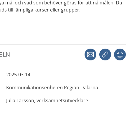
a mål och vad som behöver göras för att nå målen. Du
s till lämpliga kurser eller grupper.
Dela via mejl
Kopiera län
Skr
KELN
2025-03-14
Kommunikationsenheten
Region Dalarna
Julia
Larsson,
verksamhetsutvecklare