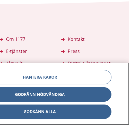
Om 1177
Kontakt
E-tjänster
Press
Aktuellt
Digital tillgänglighet
HANTERA KAKOR
GODKÄNN NÖDVÄNDIGA
GODKÄNN ALLA
Inställningar för kakor
av personuppgifter
Hantering av kakor