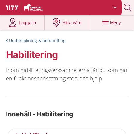
Du har valt region
Dalarna
.
Till startsidan för 1177
på 1177.se
på 1177.se
Meny
Logga in
Hitta vård
Undersökning & behandling
Habilitering
Inom habiliteringsverksamheterna får du som har
en funktionsnedsättning stöd och hjälp.
Innehåll - Habilitering