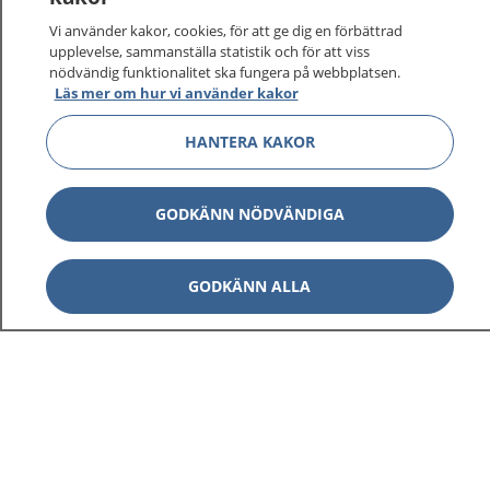
Vi använder kakor, cookies, för att ge dig en förbättrad
upplevelse, sammanställa statistik och för att viss
1177
–
tryggt om din hälsa och vård
nödvändig funktionalitet ska fungera på webbplatsen.
Läs mer om hur vi använder kakor
På 1177.se får du råd om hälsa och information om
sjukdomar och vilka mottagningar du kan kontakta.
HANTERA KAKOR
Logga in för att läsa din journal och göra dina
vårdärenden. Ring telefonnummer 1177 för
GODKÄNN NÖDVÄNDIGA
sjukvårdsrådgivning dygnet runt.
1177 ger dig råd när du vill må bättre.
GODKÄNN ALLA
Visa inn
1177 på flera språk
Visa inn
Om 1177