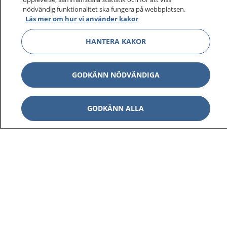
1177 ger dig råd när du vill må bättre.
nödvändig funktionalitet ska fungera på webbplatsen.
Läs mer om hur vi använder kakor
HANTERA KAKOR
Visa inn
1177 på flera språk
GODKÄNN NÖDVÄNDIGA
Visa inn
Om 1177
GODKÄNN ALLA
Visa inn
Kontakt
Behandling av personuppgifter
Hantering av kakor
Inställningar för kakor