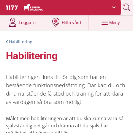
Du har valt region
Dalarna
.
Till startsidan för 1177
på 1177.se
på 1177.se
Meny
Logga in
Hitta vård
Habilitering
Habilitering
Habiliteringen finns till för dig som har en
bestående funktionsnedsättning. Där kan du och
dina närstående få stöd och träning för att klara
av vardagen så bra som möjligt.
Målet med habiliteringen är att du ska kunna vara så
självständig det går och känna att du själv har
möjlighet att påverka ditt liv.