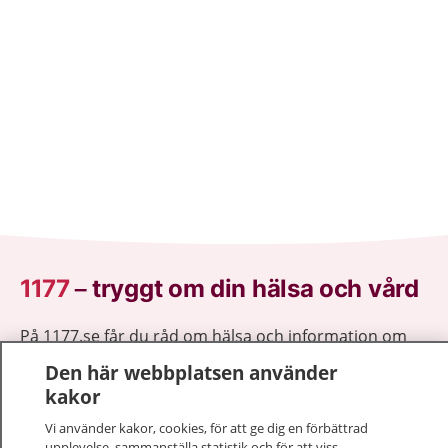
1177
–
tryggt om din hälsa och vård
På 1177.se får du råd om hälsa och information om
sjukdomar och vilka mottagningar du kan kontakta.
Den här webbplatsen använder
Logga in för att läsa din journal och göra dina
kakor
vårdärenden. Ring telefonnummer 1177 för
Vi använder kakor, cookies, för att ge dig en förbättrad
sjukvårdsrådgivning dygnet runt.
upplevelse, sammanställa statistik och för att viss