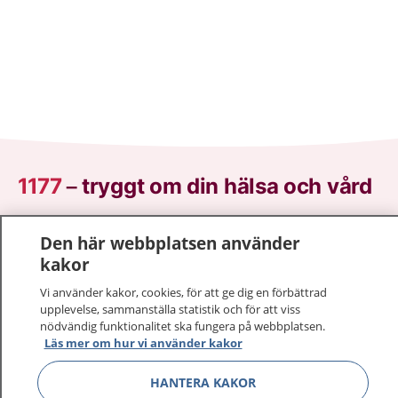
1177
–
tryggt om din hälsa och vård
På 1177.se får du råd om hälsa och information om
Den här webbplatsen använder
sjukdomar och vilka mottagningar du kan kontakta.
kakor
Logga in för att läsa din journal och göra dina
vårdärenden. Ring telefonnummer 1177 för
Vi använder kakor, cookies, för att ge dig en förbättrad
upplevelse, sammanställa statistik och för att viss
sjukvårdsrådgivning dygnet runt.
nödvändig funktionalitet ska fungera på webbplatsen.
1177 ger dig råd när du vill må bättre.
Läs mer om hur vi använder kakor
HANTERA KAKOR