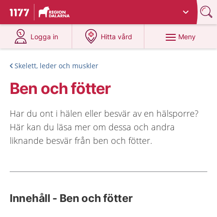
Du har valt region
Dalarna
.
Till startsidan för 1177
på 1177.se
på 1177.se
Meny
Logga in
Hitta vård
Skelett, leder och muskler
Ben och fötter
Har du ont i hälen eller besvär av en hälsporre?
Här kan du läsa mer om dessa och andra
liknande besvär från ben och fötter.
Innehåll - Ben och fötter