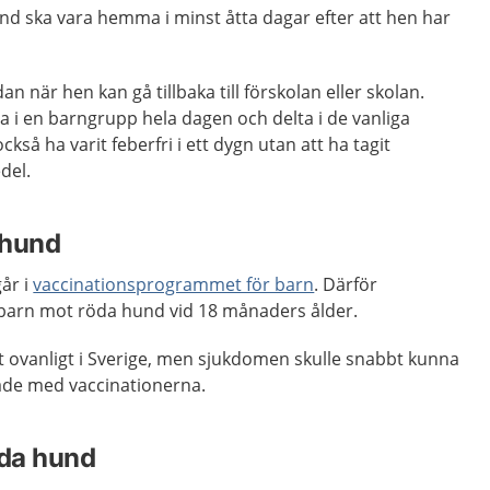
nd ska vara hemma i minst åtta dagar efter att hen har
 när hen kan gå tillbaka till förskolan eller skolan.
a i en barngrupp hela dagen och delta i de vanliga
ckså ha varit feberfri i ett dygn utan att ha tagit
del.
 hund
år i
vaccinationsprogrammet för barn
. Därför
a barn mot röda hund vid 18 månaders ålder.
 ovanligt i Sverige, men sjukdomen skulle snabbt kunna
tade med vaccinationerna.
öda hund