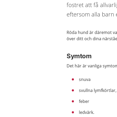
fostret att få allva
eftersom alla barn 
Röda hund är däremot van
över ditt och dina närst
Symtom
Det här är vanliga symt
snuva
svullna lymfkörtlar,
feber
ledvärk.