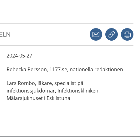
Dela via mejl
Kopiera län
Skr
KELN
2024-05-27
Rebecka
Persson,
1177.se, nationella redaktionen
Lars
Rombo,
läkare, specialist på
infektionssjukdomar,
Infektionskliniken,
Mälarsjukhuset i Eskilstuna