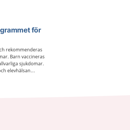
ogrammet för
s och rekommenderas
mar. Barn vaccineras
allvarliga sjukdomar.
och elevhälsan
s för barnet att få