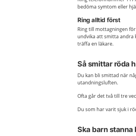
bedöma symtom eller hjäl
Ring alltid först
Ring till mottagningen för
undvika att smitta andra k
träffa en läkare.
Så smittar röda 
Du kan bli smittad när nå
utandningsluften.
Ofta går det två till tre v
Du som har varit sjuk i r
Ska barn stann