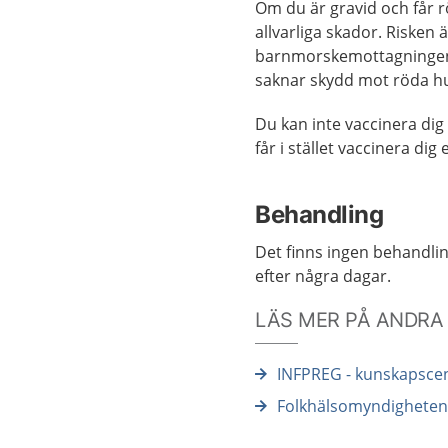
Om du är gravid och får rö
allvarliga skador. Risken 
barnmorskemottagningen 
saknar skydd mot röda h
Du kan inte vaccinera dig
får i stället vaccinera di
Behandling
Det finns ingen behandli
efter några dagar.
LÄS MER PÅ ANDRA
INFPREG - kunskapscen
Folkhälsomyndigheten