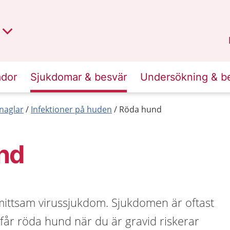
t region
an
Dalarna
.
ador
Sjukdomar & besvär
Undersökning & b
naglar
Infektioner på huden
Röda hund
nd
ittsam virussjukdom. Sjukdomen är oftast
får röda hund när du är gravid riskerar