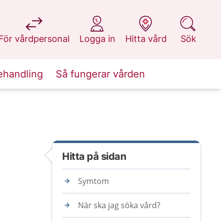
på 1177.se
på 1177.se
på 1177.se
på 1177.se
För vårdpersonal
Logga in
Hitta vård
Sök
ehandling
Så fungerar vården
Hitta på sidan
Symtom
När ska jag söka vård?