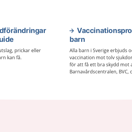
dförändringar
Vaccinationspr
uide
barn
tslag, prickar eller
Alla barn i Sverige erbjud
rn kan få.
vaccination mot tolv sjukdo
för att få ett bra skydd mot 
Barnavårdscentralen, BVC, 
informerar om när det är dag
vaccinationerna.