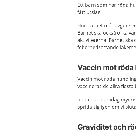
Ett barn som har röda hu
fått utslag.
Hur barnet mår avgör sedan
Barnet ska också orka var
aktiviteterna. Barnet ska o
febernedsättande läkeme
Vaccin mot röda
Vaccin mot röda hund ing
vaccineras de allra flest
Röda hund är idag mycket
sprida sig igen om vi slu
Graviditet och r