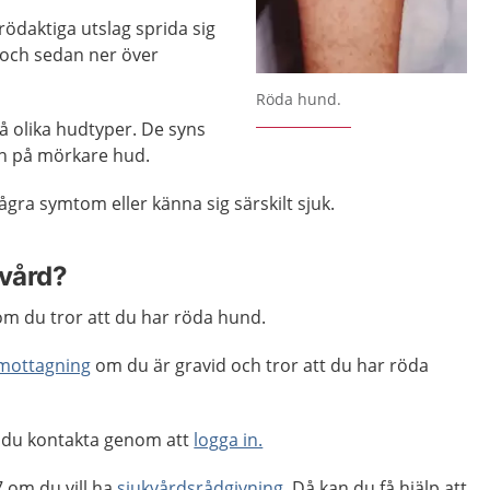
rödaktiga utslag sprida sig
t och sedan ner över
Röda hund.
på olika hudtyper. De syns
än på mörkare hud.
några symtom eller känna sig särskilt sjuk.
 vård?
m du tror att du har röda hund.
mottagning
om du är gravid och tror att du har röda
 du kontakta genom att
logga in.
 om du vill ha
sjukvårdsrådgivning
. Då kan du få hjälp att