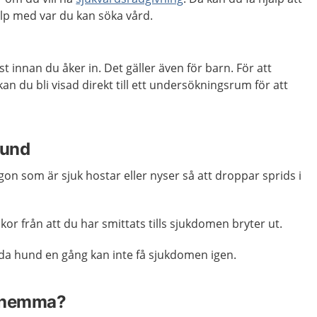
p med var du kan söka vård.
st innan du åker in. Det gäller även för barn. För att
an du bli visad direkt till ett undersökningsrum för att
hund
gon som är sjuk hostar eller nyser så att droppar sprids i
eckor från att du har smittats tills sjukdomen bryter ut.
öda hund en gång kan inte få sjukdomen igen.
a hemma?