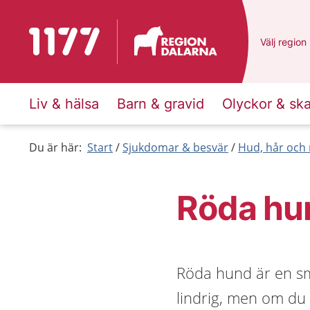
Till startsidan för 1177
Du har val
Välj
en ann
region
Liv & hälsa
Barn & gravid
Olyckor & sk
Du är här:
Start
Sjukdomar & besvär
Hud, hår och 
Röda hu
Röda hund är en sm
lindrig, men om du 