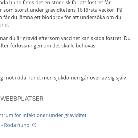
da hund finns det en stor risk för att fostret får
är som störst under graviditetens 16 första veckor. På
får du lämna ett blodprov för att undersöka om du
und.
 när du är gravid eftersom vaccinet kan skada fostret. Du
g efter förlossningen om det skulle behövas.
ng mot röda hund, men sjukdomen går över av sig själv
 WEBBPLATSER
trum för infektioner under graviditet
 - Röda hund