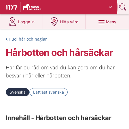
Du har valt region
Dalarna
.
Till startsidan för 1177
på 1177.se
på 1177.se
Meny
Logga in
Hitta vård
Hud, hår och naglar
Hårbotten och hårsäckar
Här får du råd om vad du kan göra om du har
besvär i hår eller hårbotten.
Svenska
Lättläst svenska
Innehåll - Hårbotten och hårsäckar