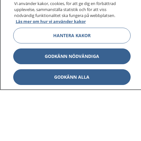
Vi använder kakor, cookies, för att ge dig en förbättrad
upplevelse, sammanställa statistik och för att viss
1177
–
tryggt om din hälsa och vård
nödvändig funktionalitet ska fungera på webbplatsen.
Läs mer om hur vi använder kakor
På 1177.se får du råd om hälsa och information om
HANTERA KAKOR
sjukdomar och vilka mottagningar du kan kontakta.
Logga in för att läsa din journal och göra dina
vårdärenden. Ring telefonnummer 1177 för
GODKÄNN NÖDVÄNDIGA
sjukvårdsrådgivning dygnet runt.
1177 ger dig råd när du vill må bättre.
GODKÄNN ALLA
Visa inn
1177 på flera språk
Visa inn
Om 1177
Visa inn