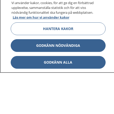
Vi använder kakor, cookies, för att ge dig en förbättrad
upplevelse, sammanställa statistik och för att viss
1177
–
tryggt om din hälsa och vård
nödvändig funktionalitet ska fungera på webbplatsen.
Läs mer om hur vi använder kakor
På 1177.se får du råd om hälsa och information om
HANTERA KAKOR
sjukdomar och vilka mottagningar du kan kontakta.
Logga in för att läsa din journal och göra dina
vårdärenden. Ring telefonnummer 1177 för
GODKÄNN NÖDVÄNDIGA
sjukvårdsrådgivning dygnet runt.
1177 ger dig råd när du vill må bättre.
GODKÄNN ALLA
Visa inn
1177 på flera språk
Visa inn
Om 1177
Visa inn