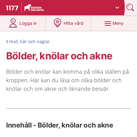
Du har valt region
Dalarna
.
Till startsidan för 1177
på 1177.se
på 1177.se
Meny
Logga in
Hitta vård
Hud, hår och naglar
Bölder, knölar och akne
Bölder och knölar kan komma på olika ställen på
kroppen. Här kan du läsa om olika bölder och
knölar och om akne och liknande besvär.
Innehåll - Bölder, knölar och akne