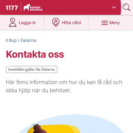
Du har valt region
Dalarna
.
Till startsidan för 1177
på 1177.se
på 1177.se
Meny
Logga in
Hitta vård
Bup i Dalarna
Kontakta oss
Innehållet gäller för Dalarna
Innehållet gäller för Dalarna
Här finns information om hur du kan få råd och
söka hjälp när du behöver.