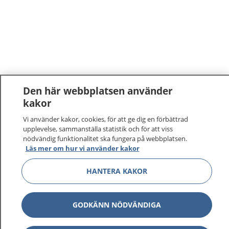
Den här webbplatsen använder
kakor
Vi använder kakor, cookies, för att ge dig en förbättrad
upplevelse, sammanställa statistik och för att viss
nödvändig funktionalitet ska fungera på webbplatsen.
Läs mer om hur vi använder kakor
1177
–
tryggt om din hälsa och vård
HANTERA KAKOR
På 1177.se får du råd om hälsa och information om
sjukdomar och vilka mottagningar du kan kontakta.
GODKÄNN NÖDVÄNDIGA
Logga in för att läsa din journal och göra dina
vårdärenden. Ring telefonnummer 1177 för