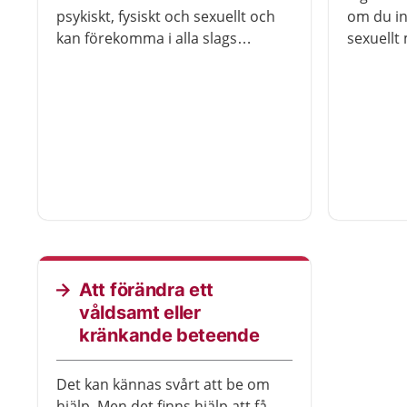
psykiskt, fysiskt och sexuellt och
om du int
kan förekomma i alla slags
sexuellt
relationer. Det finns hjälp att få
det kan v
för att ta sig ur relationen och för
att få h
att må bättre.
varit me
Att förändra ett
våldsamt eller
kränkande beteende
Det kan kännas svårt att be om
hjälp. Men det finns hjälp att få.