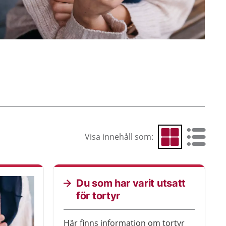
Visa innehåll som:
Visa som rutnät
Visa som 
Du som har varit utsatt
för tortyr
Här finns information om tortyr