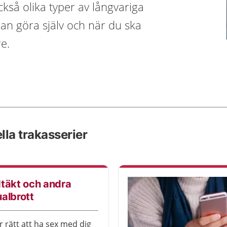
kså olika typer av långvariga
an göra själv och när du ska
re.
lla trakasserier
täkt och andra
albrott
r rätt att ha sex med dig