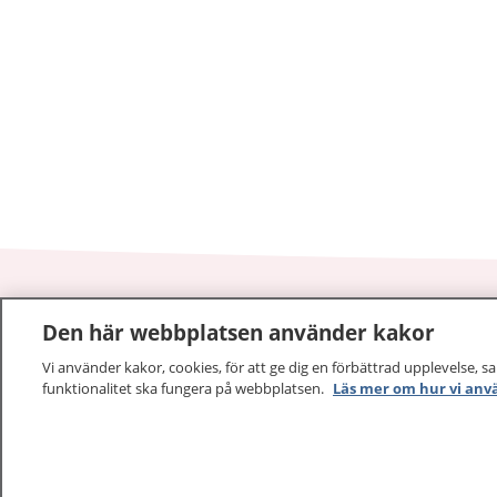
Den här webbplatsen använder kakor
1177
–
tryggt om din hälsa och vård
Vi använder kakor, cookies, för att ge dig en förbättrad upplevelse, s
funktionalitet ska fungera på webbplatsen.
Läs mer om hur vi anv
På 1177.se får du råd om hälsa och information om 
vilka mottagningar du kan kontakta. Logga in för att lä
och göra dina vårdärenden. Ring telefonnummer 1177
sjukvårdsrådgivning dygnet runt.