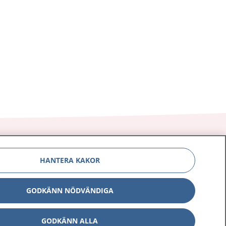
HANTERA KAKOR
Om 1177
Kontakt
GODKÄNN NÖDVÄNDIGA
E-tjänster
Press
Aktuellt
GODKÄNN ALLA
Digital tillgänglighet