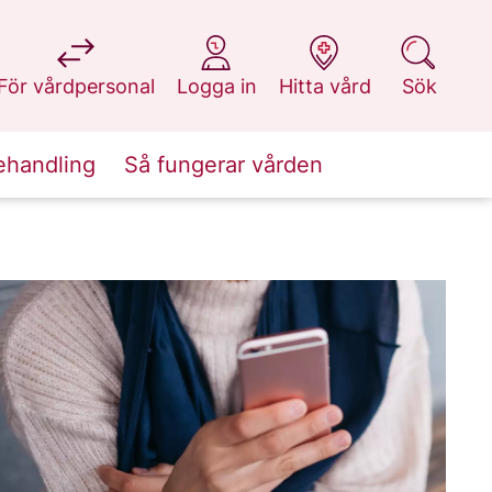
på 1177.se
på 1177.se
på 1177.se
på 1177.se
För vårdpersonal
Logga in
Hitta vård
Sök
ehandling
Så fungerar vården