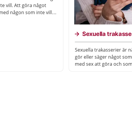
e vill. Att göra något
 med någon som inte vill
ara olagligt. Du har rätt
jälp och stöd om du har
d om ett sexualbrott.
Sexuella trakasse
Sexuella trakasserier är 
gör eller säger något som
med sex att göra och som
kränkande för dig. Det är
själv som kan avgöra om 
trakasserier eller inte.