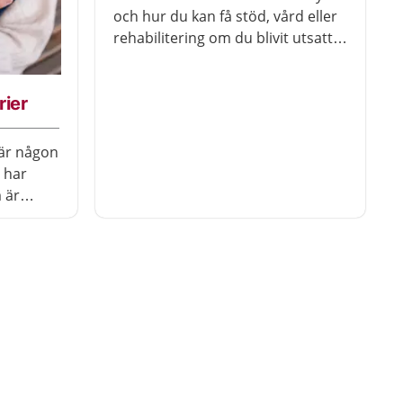
och hur du kan få stöd, vård eller
rehabilitering om du blivit utsatt
för tortyr.
rier
när någon
 har
 är
 bara du
det är