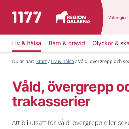
Till startsidan för 1177
Du har val
Välj
en ann
region
Liv & hälsa
Barn & gravid
Olyckor & sk
Du är här:
Start
Liv & hälsa
Våld, övergrepp och sex
Våld, övergrepp o
trakasserier
Att bli utsatt för våld, övergrepp eller se