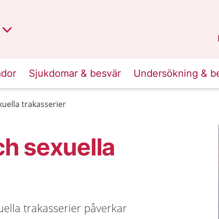
t region
an
Dalarna
.
ador
Sjukdomar & besvär
Undersökning & b
uella trakasserier
ch sexuella
xuella trakasserier påverkar