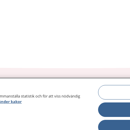
ammanställa statistik och för att viss nödvändig
änder kakor
sjukdomar och
Other languages
sa din journal
Lättläst svenska
 för