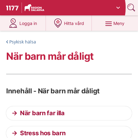
Du har valt region
Dalarna
.
Till startsidan för 1177
på 1177.se
på 1177.se
Meny
Logga in
Hitta vård
Psykisk hälsa
När barn mår dåligt
Innehåll - När barn mår dåligt
När barn far illa
Stress hos barn