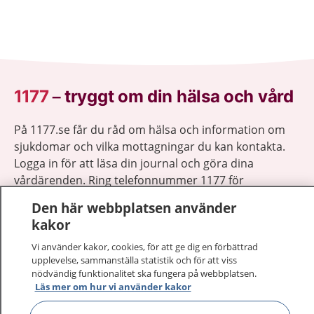
1177
–
tryggt om din hälsa och vård
På 1177.se får du råd om hälsa och information om
sjukdomar och vilka mottagningar du kan kontakta.
Logga in för att läsa din journal och göra dina
vårdärenden. Ring telefonnummer 1177 för
sjukvårdsrådgivning dygnet runt.
Den här webbplatsen använder
1177 ger dig råd när du vill må bättre.
kakor
Vi använder kakor, cookies, för att ge dig en förbättrad
upplevelse, sammanställa statistik och för att viss
nödvändig funktionalitet ska fungera på webbplatsen.
Läs mer om hur vi använder kakor
Visa inn
1177 på flera språk