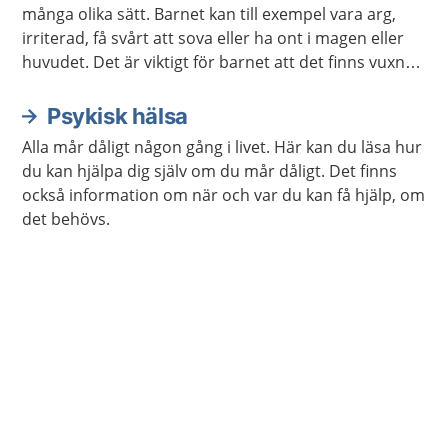
många olika sätt. Barnet kan till exempel vara arg,
irriterad, få svårt att sova eller ha ont i magen eller
huvudet. Det är viktigt för barnet att det finns vuxna
som lyssnar och ger stöd. Ibland behövs också stöd
och hjälp från sjukvården eller kommunen.
Psykisk hälsa
Alla mår dåligt någon gång i livet. Här kan du läsa hur
du kan hjälpa dig själv om du mår dåligt. Det finns
också information om när och var du kan få hjälp, om
det behövs.