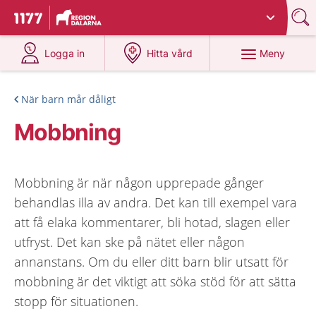
Du har valt region
Dalarna
.
Till startsidan för 1177
på 1177.se
på 1177.se
Meny
Logga in
Hitta vård
När barn mår dåligt
Mobbning
Mobbning är när någon upprepade gånger
behandlas illa av andra. Det kan till exempel vara
att få elaka kommentarer, bli hotad, slagen eller
utfryst. Det kan ske på nätet eller någon
annanstans. Om du eller ditt barn blir utsatt för
mobbning är det viktigt att söka stöd för att sätta
stopp för situationen.