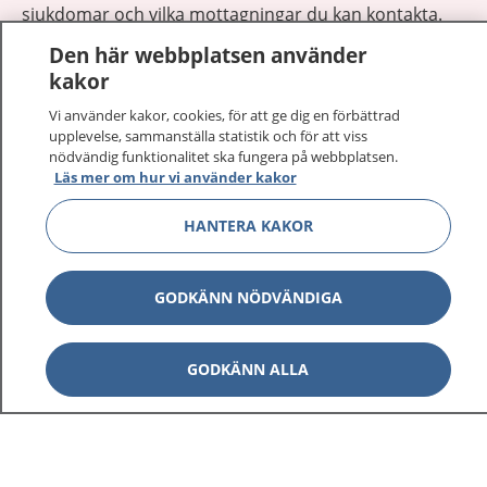
sjukdomar och vilka mottagningar du kan kontakta.
Logga in för att läsa din journal och göra dina
Den här webbplatsen använder
vårdärenden. Ring telefonnummer 1177 för
kakor
sjukvårdsrådgivning dygnet runt.
Vi använder kakor, cookies, för att ge dig en förbättrad
1177 ger dig råd när du vill må bättre.
upplevelse, sammanställa statistik och för att viss
nödvändig funktionalitet ska fungera på webbplatsen.
Läs mer om hur vi använder kakor
HANTERA KAKOR
Visa inn
1177 på flera språk
GODKÄNN NÖDVÄNDIGA
Visa inn
Om 1177
GODKÄNN ALLA
Visa inn
Kontakt
Behandling av personuppgifter