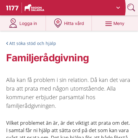
Du har valt region
Dalarna
.
Till startsidan för 1177
på 1177.se
på 1177.se
Meny
Logga in
Hitta vård
Att söka stöd och hjälp
Familjerådgivning
Alla kan få problem i sin relation. Då kan det vara
bra att prata med någon utomstående. Alla
kommuner erbjuder parsamtal hos
familjerådgivningen.
Vilket problemet än är, är det viktigt att prata om det.
I samtal får ni hjälp att sätta ord på det som kan vara
svårt att prata om. Det kan hjälpa för att både förstå